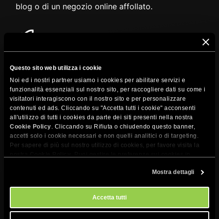
blog o di un negozio online affollato.
Ottimizzato per WordPress
Il nostro plugin Speed Optimizer ottimizza al
Questo sito web utilizza i cookie
massimo le prestazioni, aggiungendo un ulteriore
Noi ed i nostri partner usiamo i cookies per abilitare servizi e
livello di ottimizzazione della velocità a livello di
funzionalità essenziali sul nostro sito, per raccogliere dati su come i
visitatori interagiscono con il nostro sito e per personalizzare
applicazione.
contenuti ed ads. Cliccando su "Accetta tutti i cookie" acconsenti
all'utilizzo di tutti i cookies da parte dei siti presenti nella nostra
Cookie Policy
. Cliccando su Rifiuta o chiudendo questo banner,
accetti solo i cookie necessari e non quelli analitici o di targeting.
Per sapere di più sul nostro utilizzo di cookies, per favore visita la
nostra
Cookie Policy
. Puoi gestire le preferenze sui cookies in
qualsiasi momento dallo strumento Impostazioni Cookie sul nostri
Mostra dettagli
sito.
Accetta tutti