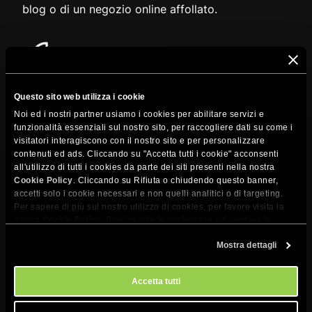
blog o di un negozio online affollato.
Ottimizzato per WordPress
Il nostro plugin Speed Optimizer ottimizza al
Questo sito web utilizza i cookie
massimo le prestazioni, aggiungendo un ulteriore
Noi ed i nostri partner usiamo i cookies per abilitare servizi e
livello di ottimizzazione della velocità a livello di
funzionalità essenziali sul nostro sito, per raccogliere dati su come i
visitatori interagiscono con il nostro sito e per personalizzare
applicazione.
contenuti ed ads. Cliccando su "Accetta tutti i cookie" acconsenti
all'utilizzo di tutti i cookies da parte dei siti presenti nella nostra
Cookie Policy
. Cliccando su Rifiuta o chiudendo questo banner,
accetti solo i cookie necessari e non quelli analitici o di targeting.
Per sapere di più sul nostro utilizzo di cookies, per favore visita la
nostra
Cookie Policy
. Puoi gestire le preferenze sui cookies in
qualsiasi momento dallo strumento Impostazioni Cookie sul nostri
Mostra dettagli
sito.
Accetta tutti