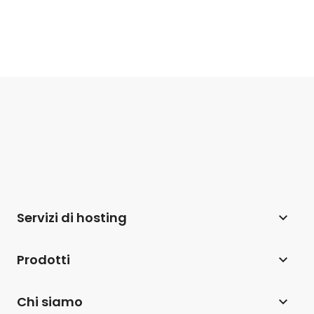
Servizi di hosting
Web hosting
Prodotti
Hosting per WordPress
Website Builder
Chi siamo
Hosting per WooCommerce