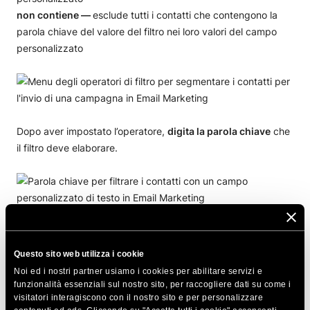
non contiene —
esclude tutti i contatti che contengono la
parola chiave del valore del filtro nei loro valori del campo
personalizzato
Dopo aver impostato l’operatore,
digita la parola chiave
che
il filtro deve elaborare.
Tipo Menu a tendina
Questo sito web utilizza i cookie
Noi ed i nostri partner usiamo i cookies per abilitare servizi e
Se il tipo di campo personalizzato è
Menu a tendina
, puoi
funzionalità essenziali sul nostro sito, per raccogliere dati su come i
impostare una condizione per filtrare i contatti in base alle
visitatori interagiscono con il nostro sito e per personalizzare