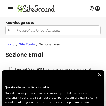
Bottone navigazione da mobile
Knowledge Base
Inizio
Site Tools
Sezione Email
/
/
Sezione Email
I record SPF/DKIM non possono essere aggiornati
Trasferire email dall'host precedente tramite Email
Migrator
Questo sito web utilizza i cookie
Noi ed i nostri partner usiamo i cookies per abilitare servizi e
funzionalità essenziali sul nostro sito, per raccogliere dati su come i
visitatori interagiscono con il nostro sito e per personalizzare