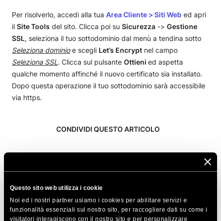
Per risolverlo, accedi alla tua
Area Cliente > Siti Web
ed apri
il
Site Tools
del sito. Clicca poi su
Sicurezza
->
Gestione
SSL
, seleziona il tuo sottodominio dal menù a tendina sotto
Seleziona dominio
e scegli
Let’s Encrypt
nel campo
Seleziona SSL
. Clicca sul pulsante
Ottieni
ed aspetta
qualche momento affinché il nuovo certificato sia installato.
Dopo questa operazione il tuo sottodominio sarà accessibile
via https.
CONDIVIDI QUESTO ARTICOLO
Questo sito web utilizza i cookie
Noi ed i nostri partner usiamo i cookies per abilitare servizi e
Articoli correlati
funzionalità essenziali sul nostro sito, per raccogliere dati su come i
visitatori interagiscono con il nostro sito e per personalizzare