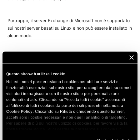
Purtroppo, il server Exchange di Microsoft non è supportato
sui nostri server basati su Linux e non può essere installato in
alcun modo.
CONDIVIDI QUESTO ARTICOLO
Questo sito web utilizza i cookie
Noi ed i nostri partner usiamo i cookies per abilitare servizi e
funzionalità essenziali sul nostro sito, per raccogliere dati su come i
visitatori interagiscono con il nostro sito e per personalizzare
contenuti ed ads. Cliccando su "Accetta tutti i cookie" acconsenti
Articoli correlati
all'utilizzo di tutti i cookies da parte dei siti presenti nella nostra
Cookie Policy
. Cliccando su Rifiuta o chiudendo questo banner,
ASP / ASP.NET è supportato?
accetti solo i cookie necessari e non quelli analitici o di targeting.
Per sapere di più sul nostro utilizzo di cookies, per favore visita la
Offrite installazioni DNN?
nostra
Cookie Policy
. Puoi gestire le preferenze sui cookies in
qualsiasi momento dallo strumento Impostazioni Cookie sul nostri