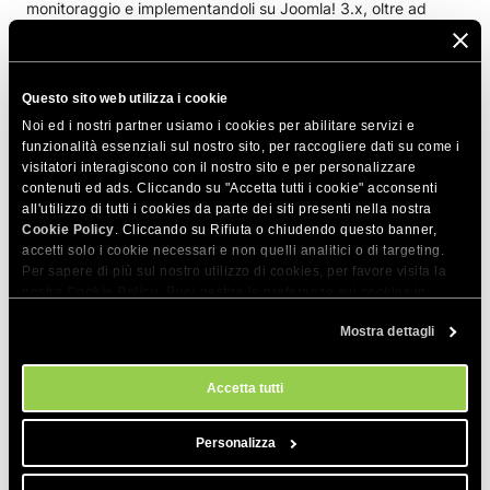
monitoraggio e implementandoli su Joomla! 3.x, oltre ad
analizzare i risultati, potrai comprendere meglio come
migliorare ulteriormente il tuo sito.
Come promuovere il tuo sito
: ottieni più link in ingresso che
Questo sito web utilizza i cookie
aumenteranno il traffico del tuo sito e miglioreranno la sua
Noi ed i nostri partner usiamo i cookies per abilitare servizi e
posizione di ricerca.
funzionalità essenziali sul nostro sito, per raccogliere dati su come i
visitatori interagiscono con il nostro sito e per personalizzare
contenuti ed ads. Cliccando su "Accetta tutti i cookie" acconsenti
CONDIVIDI QUESTO ARTICOLO
all'utilizzo di tutti i cookies da parte dei siti presenti nella nostra
Cookie Policy
. Cliccando su Rifiuta o chiudendo questo banner,
accetti solo i cookie necessari e non quelli analitici o di targeting.
Per sapere di più sul nostro utilizzo di cookies, per favore visita la
nostra
Cookie Policy
. Puoi gestire le preferenze sui cookies in
qualsiasi momento dallo strumento Impostazioni Cookie sul nostri
Mostra dettagli
sito.
Articoli correlati
Accetta tutti
Robots.txt - Che cos'è e le best practise
Personalizza
Consigli Aziendali Collaudati per Scrivere