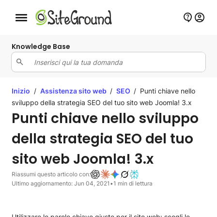
Bottone navigazione da mobile
Knowledge Base
Inizio
/
Assistenza sito web
/
SEO
/
Punti chiave nello
sviluppo della strategia SEO del tuo sito web Joomla! 3.x
Punti chiave nello sviluppo
della strategia SEO del tuo
sito web Joomla! 3.x
Riassumi questo articolo con:
Ultimo aggiornamento: Jun 04, 2021
•
1 min di lettura
Utilizzare le parole chiave giuste per il sito web
: scegli le