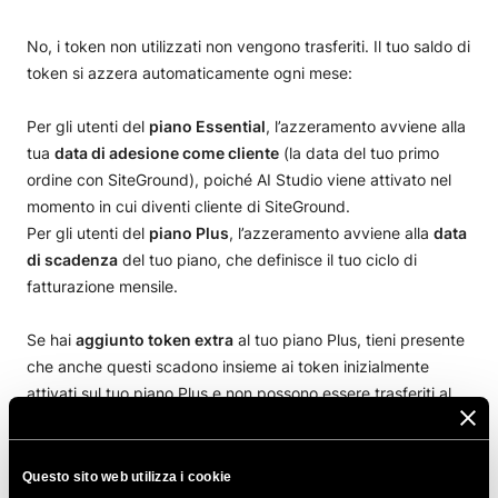
No, i token non utilizzati non vengono trasferiti. Il tuo saldo di
token si azzera automaticamente ogni mese:
Per gli utenti del
piano Essential
, l’azzeramento avviene alla
tua
data di adesione come cliente
(la data del tuo primo
ordine con SiteGround), poiché AI Studio viene attivato nel
momento in cui diventi cliente di SiteGround.
Per gli utenti del
piano Plus
, l’azzeramento avviene alla
data
di scadenza
del tuo piano, che definisce il tuo ciclo di
fatturazione mensile.
Se hai
aggiunto token extra
al tuo piano Plus, tieni presente
che anche questi scadono insieme ai token inizialmente
attivati sul tuo piano Plus e non possono essere trasferiti al
periodo mensile successivo.
Questo sito web utilizza i cookie
CONDIVIDI QUESTO ARTICOLO