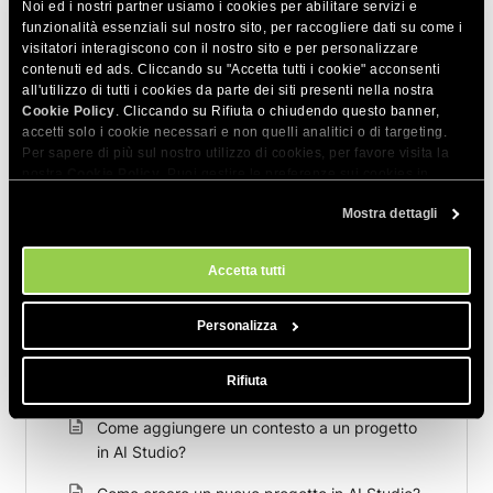
Noi ed i nostri partner usiamo i cookies per abilitare servizi e
funzionalità essenziali sul nostro sito, per raccogliere dati su come i
visitatori interagiscono con il nostro sito e per personalizzare
contenuti ed ads. Cliccando su "Accetta tutti i cookie" acconsenti
all'utilizzo di tutti i cookies da parte dei siti presenti nella nostra
Cookie Policy
. Cliccando su Rifiuta o chiudendo questo banner,
accetti solo i cookie necessari e non quelli analitici o di targeting.
Per sapere di più sul nostro utilizzo di cookies, per favore visita la
Articoli correlati
nostra
Cookie Policy
. Puoi gestire le preferenze sui cookies in
qualsiasi momento dallo strumento Impostazioni Cookie sul nostri
Come controllare l'uso dei token per una
Mostra dettagli
sito.
specifica chat in SiteGround AI Studio
Accetta tutti
Come spostare una chat in un progetto?
Come funzionano i file all'interno dei progetti
Personalizza
Come modificare o eliminare un progetto in AI
Rifiuta
Studio
Come aggiungere un contesto a un progetto
in AI Studio?