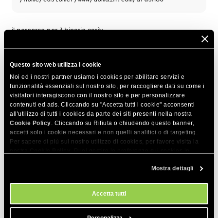
il percorso per il binario sarà:
/home/customer/www/domain.com/drush80/vendor/bin/dr
Questo sito web utilizza i cookie
Noi ed i nostri partner usiamo i cookies per abilitare servizi e
funzionalità essenziali sul nostro sito, per raccogliere dati su come i
Dove domain.com dovrà essere sostituito con il tuo nome di
visitatori interagiscono con il nostro sito e per personalizzare
dominio.
contenuti ed ads. Cliccando su "Accetta tutti i cookie" acconsenti
all'utilizzo di tutti i cookies da parte dei siti presenti nella nostra
Cookie Policy
. Cliccando su Rifiuta o chiudendo questo banner,
accetti solo i cookie necessari e non quelli analitici o di targeting.
CONDIVIDI QUESTO ARTICOLO
Per sapere di più sul nostro utilizzo di cookies, per favore visita la
nostra
Cookie Policy
. Puoi gestire le preferenze sui cookies in
qualsiasi momento dallo strumento Impostazioni Cookie sul nostri
Mostra dettagli
sito.
Accetta tutti
Articoli correlati