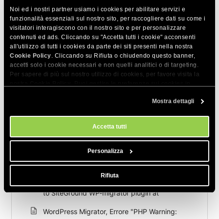
Noi ed i nostri partner usiamo i cookies per abilitare servizi e
funzionalità essenziali sul nostro sito, per raccogliere dati su come i
visitatori interagiscono con il nostro sito e per personalizzare
Articoli correlati
contenuti ed ads. Cliccando su "Accetta tutti i cookie" acconsenti
all'utilizzo di tutti i cookies da parte dei siti presenti nella nostra
WordPress Migrator, Errore "Failed to
Cookie Policy
. Cliccando su Rifiuta o chiudendo questo banner,
complete WordPress installation on the
accetti solo i cookie necessari e non quelli analitici o di targeting.
Per sapere di più sul nostro utilizzo di cookies, per favore visita la
destination server"
nostra
Cookie Policy
. Puoi gestire le preferenze sui cookies in
qualsiasi momento dallo strumento Impostazioni Cookie sul nostri
WordPress Migrator, Errore "Maximum
Mostra dettagli
sito.
execution time of seconds exceeded"
WordPress Migrator, Errore "Out of memory
Accetta tutti
(tried to allocate bytes)"
Personalizza
WordPress Migrator, Errore "The following
path is invalid or doesn’t exist"
Rifiuta
WordPress Migrator, Errore "Can not connect
to SiteGround WP-migrator plugin at"
WordPress Migrator, Errore "PHP Warning: