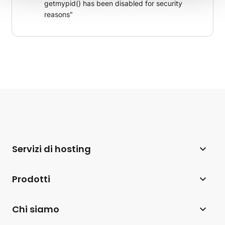
getmypid() has been disabled for security
reasons"
Servizi di hosting
Web hosting
Prodotti
Hosting per WordPress
Website Builder
Chi siamo
Hosting per WooCommerce
eCommerce