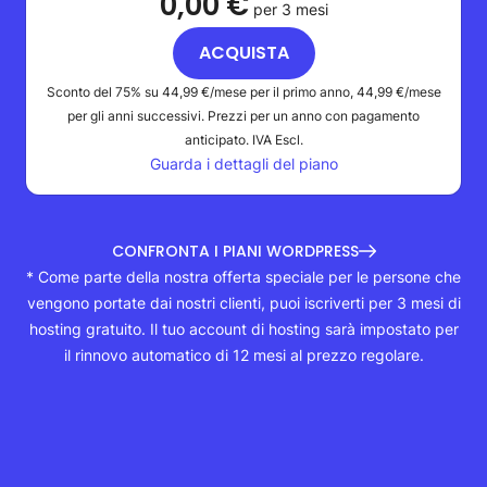
0,00 €
per 3 mesi
ACQUISTA
Sconto del 75% su
44,99 €
/mese per il primo anno,
44,99 €
/mese
per gli anni successivi. Prezzi per un anno con pagamento
anticipato.
IVA Escl.
Guarda i dettagli del piano
CONFRONTA I PIANI WORDPRESS
* Come parte della nostra offerta speciale per le persone che
vengono portate dai nostri clienti, puoi iscriverti per 3 mesi di
hosting gratuito. Il tuo account di hosting sarà impostato per
il rinnovo automatico di 12 mesi al prezzo regolare.