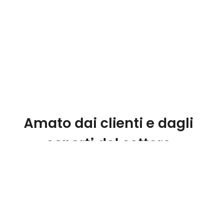
Amato dai clienti e dagli
esperti del settore
Siamo onorati dai feedback che riceviamo
quotidianamente dai nostri clienti. Il servizio di
SiteGround è valutato in media 5.00 su 5 su una
base di 244 recensioni. Leggi le altre recensioni
qui
.