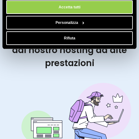
Accetta tutti
Personalizza
Ottieni maggiore velocità
Rifiuta
dal nostro hosting ad alte
prestazioni