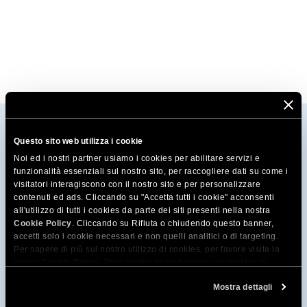
Questo sito web utilizza i cookie
Noi ed i nostri partner usiamo i cookies per abilitare servizi e
funzionalità essenziali sul nostro sito, per raccogliere dati su come i
visitatori interagiscono con il nostro sito e per personalizzare
contenuti ed ads. Cliccando su "Accetta tutti i cookie" acconsenti
all'utilizzo di tutti i cookies da parte dei siti presenti nella nostra
Cookie Policy
. Cliccando su Rifiuta o chiudendo questo banner,
accetti solo i cookie necessari e non quelli analitici o di targeting.
Per sapere di più sul nostro utilizzo di cookies, per favore visita la
nostra
Cookie Policy
. Puoi gestire le preferenze sui cookies in
qualsiasi momento dallo strumento Impostazioni Cookie sul nostri
Mostra dettagli
sito.