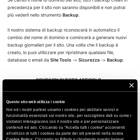
precedenza per il sito non saranno disponibili e non potrai
più vederli nello strumento
Backup
.
Il nostro sistema di backup riconoscerà in automatico il
cambio del nome di dominio e comincerà a generare nuovi
backup giornalieri per il sito. Una volta che il backup è
creato, lo puoi utilizzare per ripristinare qualsiasi file,
database o email da
Site Tools
->
Sicurezza
->
Backup
.
CONDIVIDI QUESTO ARTICOLO
Questo sito web utilizza i cookie
Noi ed i nostri partner usiamo i cookies per abilitare servizi e
funzionalità essenziali sul nostro sito, per raccogliere dati su come i
visitatori interagiscono con il nostro sito e per personalizzare
contenuti ed ads. Cliccando su "Accetta tutti i cookie" acconsenti
Articoli correlati
all'utilizzo di tutti i cookies da parte dei siti presenti nella nostra
Cookie Policy
. Cliccando su Rifiuta o chiudendo questo banner,