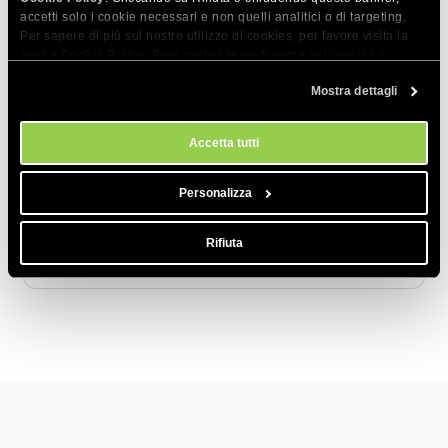
HTTP vs HTTPS: Qual è la differenza?
accetti solo i cookie necessari e non quelli analitici o di targeting.
Per sapere di più sul nostro utilizzo di cookies, per favore visita la
Vedo una pagina CAPTCHA sul mio sito web
nostra
Cookie Policy
. Puoi gestire le preferenze sui cookies in
qualsiasi momento dallo strumento Impostazioni Cookie sul nostri
Cos'è HTTP/2? (Nozioni di base, Evoluzione,
Mostra dettagli
sito.
Caratteristiche e vantaggi)
Cos'è una VPN e come funziona?
Accetta tutti
Spiegazione dei report di sicurezza mensili
Personalizza
Che cos'è un certificato SSL e come
correggere gli errori SSL?
Rifiuta