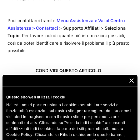
Puoi contattarci tramite
Menu Assistenza
>
Vai al Centro
Assistenza
>
Contattaci
>
Supporto Affiliati
>
Seleziona
Topic
. Per favore includi quante più informazioni possibili,
così da poter identificare e risolvere il problema il più presto
possibile.
CONDIVIDI QUESTO ARTICOLO
Questo sito web utilizza i cookie
Noi ed i nostri partner usiamo i cookies per abilitare servizi e
funzionalità essenziali sul nostro sito, per raccogliere dati su come i
visitatori interagiscono con il nostro sito e per personalizzare
Articoli correlati
contenuti ed ads. Cliccando su "Accetta tutti i cookie" acconsenti
all'utilizzo di tutti i cookies da parte dei siti presenti nella nostra
Quando saranno pagate le mie commissioni in
Cookie Policy
. Cliccando su Rifiuta o chiudendo questo banner,
attesa?