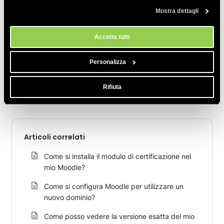
qualsiasi momento dallo strumento Impostazioni Cookie sul nostri
Mostra dettagli
sito.
Accetta tutti
CONDIVIDI QUESTO ARTICOLO
Personalizza
Rifiuta
Articoli correlati
Come si installa il modulo di certificazione nel
mio Moodle?
Come si configura Moodle per utilizzare un
nuovo dominio?
Come posso vedere la versione esatta del mio