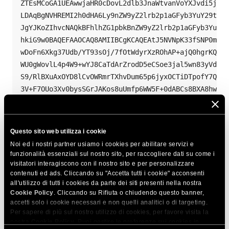
ZTEsMCoGA1UEAwwjaHR0cDovL2dlb3JnaWtvanVoYXJvdi5jb20
LDAqBgNVHREMI2h0dHA6Ly9nZW9yZ2lrb2p1aGFyb3YuY29tL2t
JgYJKoZIhvcNAQkBFhlhZG1pbkBnZW9yZ2lrb2p1aGFyb3YuY29
hkiG9w0BAQEFAAOCAQ8AMIIBCgKCAQEAtJ5NVNpK33fSNP0mBZg
wDoFn6Xkg37Udb/YT93sOj/7fOtWdyrXzROhAP+ajQ0hgrKQT5q
WU0gWovlL4p4W9+wYJ8CaTdArZrodD5eCSoe3jal5wn83yVdNbY
S9/RlBXuAxOYD8lCvOWRmrTXhvDum65p6jyxOCTiDTpofY7Q6sN
3V+F7OUo3Xv0bysSGrJAKos8uUmfp6WW5F+0dABCs8BXA8hw8Tr
PCSuJycYGQjBfsoGn2kGROfbozZGgvCFQPdgRpYAFH/vlWzZ2Um
TjAdBgNVHQ4EFgzUHwUWiVdGQr7JabMpvfHNGqZYkeowHwYDVR0
iVdGQr7JabMpvfHNGqZYkeowDAYDVR0TBAUwAwEB/zANBgkqhki
Questo sito web utilizza i cookie
AQEAWykJpjDZ8JI56CkHN6eaoVmfPxkMHapsdO8qsW9cVC1jKGy
Noi ed i nostri partner usiamo i cookies per abilitare servizi e
TmQiKKnHhnPSSJP/aRxcJq5ErSCHkTBsIO58m8oVuGhDHQlcAkZ
funzionalità essenziali sul nostro sito, per raccogliere dati su come i
KLBahL2fVPQQQZ2hAMBBdEH1GICWeBNcoSJdOxnchUNH6Jgfwl0
visitatori interagiscono con il nostro sito e per personalizzare
contenuti ed ads. Cliccando su "Accetta tutti i cookie" acconsenti
no3fhEhbwkUMAVPemxhXMmRu8JYzdjhmoYcXbCMH+HITD2a9n2o
all'utilizzo di tutti i cookies da parte dei siti presenti nella nostra
hSNOpPEcOrQVyKX19rraIK//lAcwL6iD+1pxcCGK03vOxfILGte
Cookie Policy
. Cliccando su Rifiuta o chiudendo questo banner,
uleCv6R2bVQbZ/yChvulO08lFA==

accetti solo i cookie necessari e non quelli analitici o di targeting.
-----END CERTIFICATE-----

Per sapere di più sul nostro utilizzo di cookies, per favore visita la
nostra
Cookie Policy
. Puoi gestire le preferenze sui cookies in