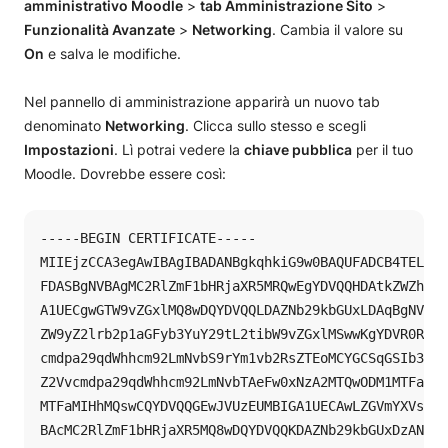
amministrativo Moodle
>
tab Amministrazione Sito
>
Funzionalità Avanzate
>
Networking
. Cambia il valore su
On
e salva le modifiche.
Nel pannello di amministrazione apparirà un nuovo tab
denominato
Networking
. Clicca sullo stesso e scegli
Impostazioni
. Lì potrai vedere la
chiave pubblica
per il tuo
Moodle. Dovrebbe essere così:
-----BEGIN CERTIFICATE-----

MIIEjzCCA3egAwIBAgIBADANBgkqhkiG9w0BAQUFADCB4TELMAk
FDASBgNVBAgMC2RlZmF1bHRjaXR5MRQwEgYDVQQHDAtkZWZhdWx
A1UECgwGTW9vZGxlMQ8wDQYDVQQLDAZNb29kbGUxLDAqBgNVBAM
ZW9yZ2lrb2p1aGFyb3YuY29tL2tibW9vZGxlMSwwKgYDVR0RDCN
cmdpa29qdWhhcm92LmNvbS9rYm1vb2RsZTEoMCYGCSqGSIb3DQE
Z2Vvcmdpa29qdWhhcm92LmNvbTAeFw0xNzA2MTQwODM1MTFaFw0
MTFaMIHhMQswCQYDVQQGEwJVUzEUMBIGA1UECAwLZGVmYXVsdGN
BAcMC2RlZmF1bHRjaXR5MQ8wDQYDVQQKDAZNb29kbGUxDzANBgN