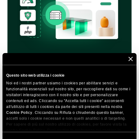
Diventa esperto nella risoluzione di
problemi email e SMTP
Questo sito web utilizza i cookie
Noi ed i nostri partner usiamo i cookies per abilitare servizi e
Impara a diagnosticare e correggere i problemi di
funzionalità essenziali sul nostro sito, per raccogliere dati su come i
email e SMTP più frequenti con la nostra guida
visitatori interagiscono con il nostro sito e per personalizzare
gratuita.
contenuti ed ads. Cliccando su "Accetta tutti i cookie" acconsenti
all'utilizzo di tutti i cookies da parte dei siti presenti nella nostra
E-mail
Cookie Policy
. Cliccando su Rifiuta o chiudendo questo banner,
accetti solo i cookie necessari e non quelli analitici o di targeting.
Per sapere di più sul nostro utilizzo di cookies, per favore visita la
Descrivi il tuo ruolo nella gestione dei siti web
nostra
Cookie Policy
. Puoi gestire le preferenze sui cookies in
qualsiasi momento dallo strumento Impostazioni Cookie sul nostri