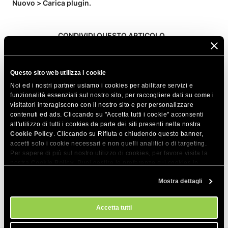
Nuovo > Carica plugin.
CONDIVIDI QUESTO ARTICOLO
Questo sito web utilizza i cookie
Noi ed i nostri partner usiamo i cookies per abilitare servizi e
funzionalità essenziali sul nostro sito, per raccogliere dati su come i
visitatori interagiscono con il nostro sito e per personalizzare
Articoli correlati
contenuti ed ads. Cliccando su "Accetta tutti i cookie" acconsenti
all'utilizzo di tutti i cookies da parte dei siti presenti nella nostra
Cookie Policy
Come posso trasferire il mio sito con
. Cliccando su Rifiuta o chiudendo questo banner,
accetti solo i cookie necessari e non quelli analitici o di targeting.
WordPress Migrator?
Per sapere di più sul nostro utilizzo di cookies, per favore visita la
nostra
Cookie Policy
. Puoi gestire le preferenze sui cookies in
Quanto dura un trasferimento di WordPress?
qualsiasi momento dallo strumento Impostazioni Cookie sul nostri
Mostra dettagli
sito.
Accetta tutti