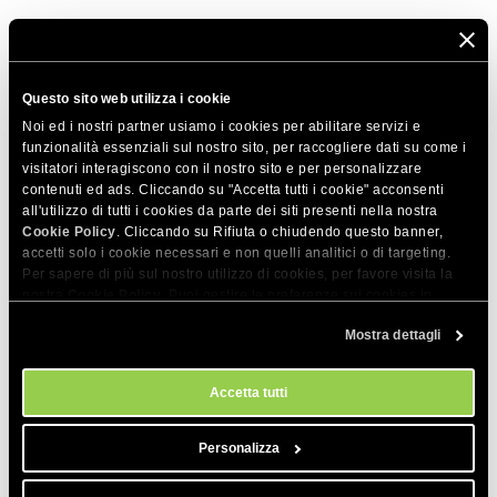
Scopri di più sui nostri certificati di sicurezza in questo
episodio del nostro podcast
.
Questo sito web utilizza i cookie
Noi ed i nostri partner usiamo i cookies per abilitare servizi e
CONDIVIDI QUESTO ARTICOLO
funzionalità essenziali sul nostro sito, per raccogliere dati su come i
visitatori interagiscono con il nostro sito e per personalizzare
contenuti ed ads. Cliccando su "Accetta tutti i cookie" acconsenti
all'utilizzo di tutti i cookies da parte dei siti presenti nella nostra
Cookie Policy
. Cliccando su Rifiuta o chiudendo questo banner,
accetti solo i cookie necessari e non quelli analitici o di targeting.
Per sapere di più sul nostro utilizzo di cookies, per favore visita la
nostra
Cookie Policy
. Puoi gestire le preferenze sui cookies in
Articoli correlati
qualsiasi momento dallo strumento Impostazioni Cookie sul nostri
Mostra dettagli
sito.
Affrontare i problemi di sicurezza del sito web
- GlobalSign aggiorna la gerarchia dei
Accetta tutti
certificati radice Wildcard AlphaSSL e
AlphaSSL a R6
Personalizza
Che cos'è un certificato SSL e come
correggere gli errori SSL?