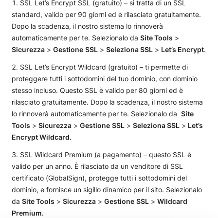
SSL Let’s Encrypt SSL (gratuito) – si tratta di un SSL
standard, valido per 90 giorni ed è rilasciato gratuitamente.
Dopo la scadenza, il nostro sistema lo rinnoverà
automaticamente per te. Selezionalo da
Site Tools
>
Sicurezza
>
Gestione
SSL
>
Seleziona SSL
>
Let’s Encrypt
.
SSL Let’s Encrypt Wildcard (gratuito) – ti permette di
proteggere tutti i sottodomini del tuo dominio, con dominio
stesso incluso. Questo SSL è valido per 80 giorni ed è
rilasciato gratuitamente. Dopo la scadenza, il nostro sistema
lo rinnoverà automaticamente per te. Selezionalo da
Site
Tools
>
Sicurezza
>
Gestione
SSL
>
Seleziona SSL
>
Let’s
Encrypt Wildcard.
SSL Wildcard Premium (a pagamento) – questo SSL è
valido per un anno. È rilasciato da un venditore di SSL
certificato (GlobalSign), protegge tutti i sottodomini del
dominio, e fornisce un sigillo dinamico per il sito. Selezionalo
da
Site Tools
>
Sicurezza
>
Gestione
SSL
>
Wildcard
Premium.