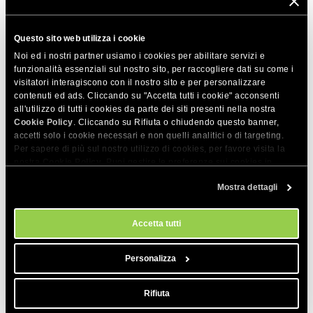
possibile impostare la soglia desiderata sopra cui i vecchi
backup verranno eliminati.
Questo sito web utilizza i cookie
Si consiglia di impostare la “grandezza quota” a 500Mb e
Noi ed i nostri partner usiamo i cookies per abilitare servizi e
funzionalità essenziali sul nostro sito, per raccogliere dati su come i
“conteggio quota” a 7. In questo modo, quando si desidera
visitatori interagiscono con il nostro sito e per personalizzare
creare un nuovo backup, i backup più vecchi verranno
contenuti ed ads. Cliccando su "Accetta tutti i cookie" acconsenti
eliminati se la dimensione complessiva dei backup supera
all'utilizzo di tutti i cookies da parte dei siti presenti nella nostra
500Mb o se ci sono 7 Backup precedenti.
Cookie Policy
. Cliccando su Rifiuta o chiudendo questo banner,
accetti solo i cookie necessari e non quelli analitici o di targeting.
Per sapere di più sul nostro utilizzo di cookies, per favore visita la
nostra
Cookie Policy
. Puoi gestire le preferenze sui cookies in
CONDIVIDI QUESTO ARTICOLO
qualsiasi momento dallo strumento Impostazioni Cookie sul nostri
Mostra dettagli
sito.
Accetta tutti
Personalizza
Articoli correlati
Rifiuta
Come estrarre e ripristinare un archivio