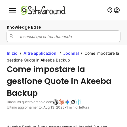
Bottone navigazione da mobile
Knowledge Base
Inizio
/
Altre applicazioni
/
Joomla!
/
Come impostare la
gestione Quote in Akeeba Backup
Come impostare la
gestione Quote in Akeeba
Backup
Riassumi questo articolo con:
Ultimo aggiornamento: Aug 13, 2025
•
1 min di lettura
Akeeba Backup è una componente di Joomla! 3.x che