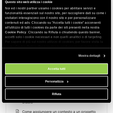
Questo sito web utilizza i cookie
Noi ed i nostri partner usiamo i cookies per abilitare servizi e
CONDIVIDI QUESTO ARTICOLO
funzionalità essenziali sul nostro sito, per raccogliere dati su come i
visitatori interagiscono con il nostro sito e per personalizzare
contenuti ed ads. Cliccando su "Accetta tutti i cookie" acconsenti
all'utilizzo di tutti i cookies da parte dei siti presenti nella nostra
Cookie Policy
. Cliccando su Rifiuta o chiudendo questo banner,
accetti solo i cookie necessari e non quelli analitici o di targeting.
Per sapere di più sul nostro utilizzo di cookies, per favore visita la
nostra
Cookie Policy
. Puoi gestire le preferenze sui cookies in
Articoli correlati
qualsiasi momento dallo strumento Impostazioni Cookie sul nostri
Mostra dettagli
sito.
Come controllare l'uso dei token per una
specifica chat in SiteGround AI Studio
Accetta tutti
Come spostare una chat in un progetto?
Personalizza
Come funzionano i file all'interno dei progetti
Rifiuta
Come modificare o eliminare un progetto in AI
Studio
Come aggiungere un contesto a un progetto