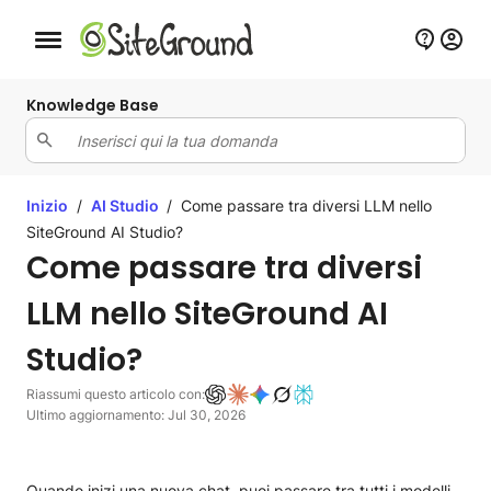
Bottone navigazione da mobile
Knowledge Base
Inizio
/
AI Studio
/
Come passare tra diversi LLM nello
SiteGround AI Studio?
Come passare tra diversi
LLM nello SiteGround AI
Studio?
Riassumi questo articolo con:
Ultimo aggiornamento: Jul 30, 2026
Quando inizi una nuova chat, puoi passare tra tutti i modelli