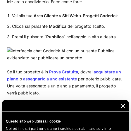
iniziare a condividerlo. Ecco come fare:
Vai alla tua
Area Cliente > Siti Web > Progetti Coderick
.
Clicca sul pulsante
Modifica
del progetto scelto.
Premi il pulsante
“Pubblica”
nell’angolo in alto a destra.
Se il tuo progetto è in
Prova Gratuita
, dovrai
acquistare un
piano
o
assegnarlo a uno esistente
per poterlo pubblicare.
Una volta assegnato a un piano a pagamento, il progetto
verrà pubblicato.
I progetti che sono già sotto un piano a pagamento verranno
pubblicati cliccando sul pulsante
Pubblica
.
Questo sito web utilizza i cookie
Noi ed i nostri partner usiamo i cookies per abilitare servizi e