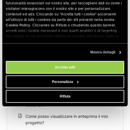
CONDIVIDI QUESTO ARTICOLO
funzionalità essenziali sul nostro sito, per raccogliere dati su come i
visitatori interagiscono con il nostro sito e per personalizzare
contenuti ed ads. Cliccando su "Accetta tutti i cookie" acconsenti
all'utilizzo di tutti i cookies da parte dei siti presenti nella nostra
Cookie Policy
. Cliccando su Rifiuta o chiudendo questo banner,
accetti solo i cookie necessari e non quelli analitici o di targeting.
Per sapere di più sul nostro utilizzo di cookies, per favore visita la
nostra
Cookie Policy
. Puoi gestire le preferenze sui cookies in
Articoli correlati
qualsiasi momento dallo strumento Impostazioni Cookie sul nostri
Mostra dettagli
sito.
Come aggiungere immagini al mio progetto?
Accetta tutti
Come utilizzare gli allegati immagine
Come posso ripristinare il mio progetto a una
Personalizza
versione precedente?
Rifiuta
Come accedere all'editor dei progetti
Coderick?
Come posso visualizzare in anteprima il mio
progetto?