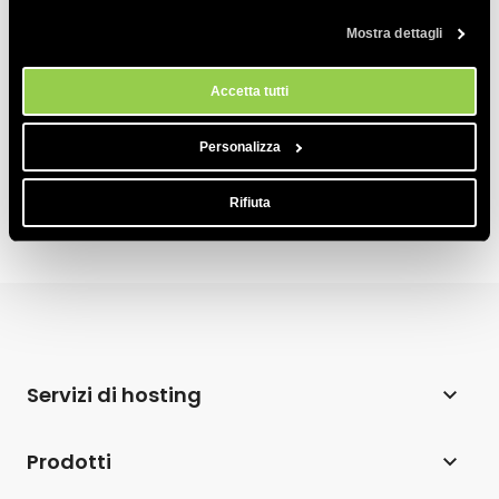
nome_db’ quando cerco di importare un
qualsiasi momento dallo strumento Impostazioni Cookie sul nostri
database
Mostra dettagli
sito.
Qual è il nome host del mio server MySQL?
Accetta tutti
Come verifico la versione MySQL sul server
che ospita il mio account?
Personalizza
Rifiuta
Servizi di hosting
Web hosting
Prodotti
Hosting per WordPress