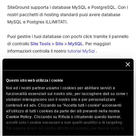
SiteGround supporta i database MySQL e PostgreSQL. Con i
nostri pacchetti di hosting standard puoi avere database
MySQL e Postgres ILLIMITATI.
Puoi gestire i tuoi database con pochi click tramite il pannello
di controllo
Site Tools
>
Sito > MySQL
. Per maggiori
informazioni controlla il nostro
tutorial MySql
.
CONDIVIDI QUESTO ARTICOLO
Questo sito web utilizza i cookie
Noi ed i nostri partner usiamo i cookies per abilitare servizi e
funzionalità essenziali sul nostro sito, per raccogliere dati su come i
visitatori interagiscono con il nostro sito e per personalizzare
contenuti ed ads. Cliccando su "Accetta tutti i cookie" acconsenti
all'utilizzo di tutti i cookies da parte dei siti presenti nella nostra
Cookie Policy
Articoli correlati
. Cliccando su Rifiuta o chiudendo questo banner,
accetti solo i cookie necessari e non quelli analitici o di targeting.
Per sapere di più sul nostro utilizzo di cookies, per favore visita la
Ricevo ‘ACCESS DENIED CREATE DATABASE
nostra
Cookie Policy
. Puoi gestire le preferenze sui cookies in