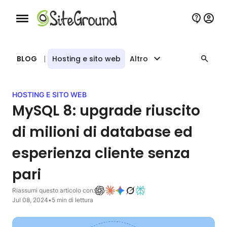
Bottone navigazione da mobile
BLOG
|
Hosting e sito web
Altro
HOSTING E SITO WEB
MySQL 8: upgrade riuscito
di milioni di database ed
esperienza cliente senza
pari
Riassumi questo articolo con:
Jul 08, 2024
•
5 min di lettura