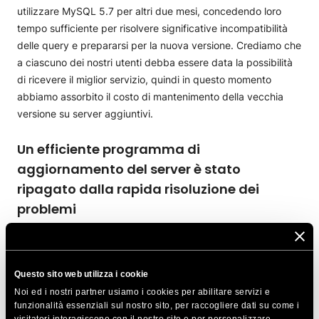
utilizzare MySQL 5.7 per altri due mesi, concedendo loro
tempo sufficiente per risolvere significative incompatibilità
delle query e prepararsi per la nuova versione. Crediamo che
a ciascuno dei nostri utenti debba essere data la possibilità
di ricevere il miglior servizio, quindi in questo momento
abbiamo assorbito il costo di mantenimento della vecchia
versione su server aggiuntivi.
Un efficiente programma di
aggiornamento del server è stato
ripagato dalla rapida risoluzione dei
problemi
Una delle sfide interne durante il processo è stata quella di
pianificare l’aggiornamento dei server in modo da avere
Questo sito web utilizza i cookie
abbastanza persone non solo per affrontare potenziali
Noi ed i nostri partner usiamo i cookies per abilitare servizi e
problemi, ma anche per completare l’aggiornamento con
funzionalità essenziali sul nostro sito, per raccogliere dati su come i
successo nel più breve tempo possibile. Sulla base delle
visitatori interagiscono con il nostro sito e per personalizzare