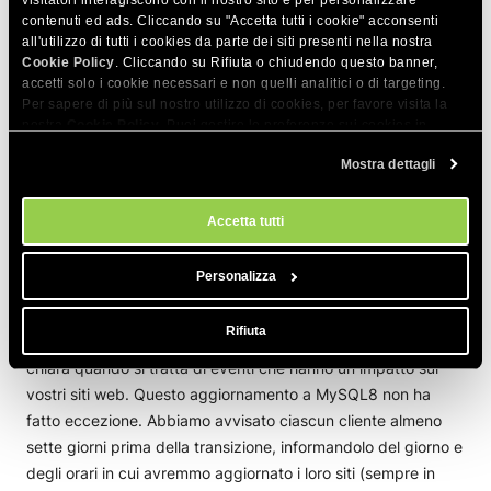
nostre statistiche ricavate dai test di prova, abbiamo potuto
contenuti ed ads. Cliccando su "Accetta tutti i cookie" acconsenti
all'utilizzo di tutti i cookies da parte dei siti presenti nella nostra
prevedere quanti siti avrebbero avuto problemi per server e
Cookie Policy
. Cliccando su Rifiuta o chiudendo questo banner,
quindi sapere quanti server programmare e quanti tecnici
accetti solo i cookie necessari e non quelli analitici o di targeting.
inserire tra il personale in modo da poter risolvere
Per sapere di più sul nostro utilizzo di cookies, per favore visita la
rapidamente i problemi. Ad un certo punto, il nostro processo
nostra
Cookie Policy
. Puoi gestire le preferenze sui cookies in
qualsiasi momento dallo strumento Impostazioni Cookie sul nostri
è stato così efficiente che ci ha consentito di aggiornare con
Mostra dettagli
sito.
successo fino a 180.000 siti in 24 ore!
Accetta tutti
Comunicazione tempestiva e onesta con i
clienti
Personalizza
Quelli di voi che sono clienti da un po’ sicuramente sanno già
Rifiuta
quanto apprezziamo la trasparenza e la comunicazione
chiara quando si tratta di eventi che hanno un impatto sui
vostri siti web. Questo aggiornamento a MySQL8 non ha
fatto eccezione. Abbiamo avvisato ciascun cliente almeno
sette giorni prima della transizione, informandolo del giorno e
degli orari in cui avremmo aggiornato i loro siti (sempre in