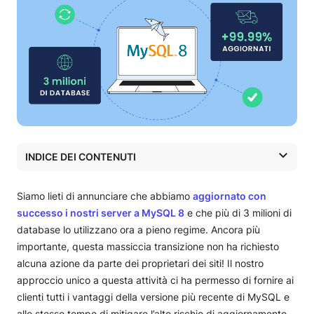
INDICE DEI CONTENUTI
La sfida: l’aggiornamento a MySQL8 è rischioso e crea un
carico di lavoro pesante per i proprietari di siti
Siamo lieti di annunciare che abbiamo
aggiornato con
L’approccio unico di SiteGround: milioni di database
successo i nostri server a MySQL 8
e che più di 3 milioni di
aggiornati automaticamente a MySQL 8 senza problemi
database lo utilizzano ora a pieno regime. Ancora più
per i clienti
importante, questa massiccia transizione non ha richiesto
I numeri
alcuna azione da parte dei proprietari dei siti! Il nostro
approccio unico a questa attività ci ha permesso di fornire ai
clienti tutti i vantaggi della versione più recente di MySQL e
allo stesso tempo di mitigare l’alto rischio di aggiornamento