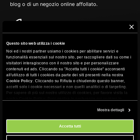
blog o di un negozio online affollato.
Ottimizzato per WordPress
Il nostro plugin Speed Optimizer ottimizza al
Questo sito web utilizza i cookie
massimo le prestazioni, aggiungendo un ulteriore
Noi ed i nostri partner usiamo i cookies per abilitare servizi e
livello di ottimizzazione della velocità a livello di
funzionalità essenziali sul nostro sito, per raccogliere dati su come i
visitatori interagiscono con il nostro sito e per personalizzare
applicazione.
contenuti ed ads. Cliccando su "Accetta tutti i cookie" acconsenti
all'utilizzo di tutti i cookies da parte dei siti presenti nella nostra
Cookie Policy
. Cliccando su Rifiuta o chiudendo questo banner,
accetti solo i cookie necessari e non quelli analitici o di targeting.
Per sapere di più sul nostro utilizzo di cookies, per favore visita la
nostra
Cookie Policy
. Puoi gestire le preferenze sui cookies in
qualsiasi momento dallo strumento Impostazioni Cookie sul nostri
Mostra dettagli
sito.
Accetta tutti