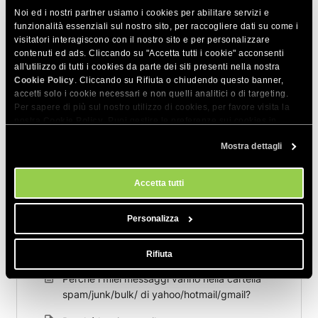
TXT che inizia con “v=DMARC1” e clicca sull’icona a forma di
Noi ed i nostri partner usiamo i cookies per abilitare servizi e
matita accanto ad esso.
funzionalità essenziali sul nostro sito, per raccogliere dati su come i
visitatori interagiscono con il nostro sito e per personalizzare
contenuti ed ads. Cliccando su "Accetta tutti i cookie" acconsenti
Puoi anche utilizzare valori personalizzati per i record SPF e
all'utilizzo di tutti i cookies da parte dei siti presenti nella nostra
DKIM del tuo dominio. Puoi farlo aggiungendo i valori
Cookie Policy
. Cliccando su Rifiuta o chiudendo questo banner,
accetti solo i cookie necessari e non quelli analitici o di targeting.
nell’
Editor di zona DNS
nel Site Tools.
Per sapere di più sul nostro utilizzo di cookies, per favore visita la
nostra
Cookie Policy
. Puoi gestire le preferenze sui cookies in
qualsiasi momento dallo strumento Impostazioni Cookie sul nostri
CONDIVIDI QUESTO ARTICOLO
Mostra dettagli
sito.
Accetta tutti
Personalizza
Articoli correlati
Rifiuta
Perché i miei messaggi vanno nella cartella
spam/junk/bulk/ di yahoo/hotmail/gmail?