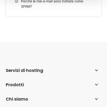
Perché le mie e-mail sono trattate come
SPAM?
Servizi di hosting
Web hosting
Prodotti
Hosting per WordPress
Website Builder
Chi siamo
Hosting per WooCommerce
eCommerce