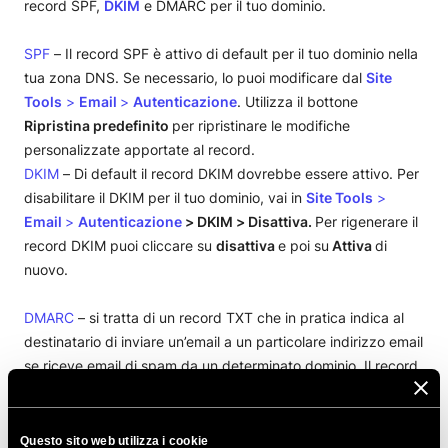
record SPF,
DKIM
e DMARC per il tuo dominio.
SPF
– Il record SPF è attivo di default per il tuo dominio nella
tua zona DNS. Se necessario, lo puoi modificare dal
Site
Tools
>
Email
>
A
utenticazione
. Utilizza il bottone
Ripristina predefinito
per ripristinare le modifiche
personalizzate apportate al record.
DKIM
– Di default il record DKIM dovrebbe essere attivo. Per
disabilitare il DKIM per il tuo dominio, vai in
Site Tools
>
Email
>
Autenticazione
> DKIM > Disattiva.
Per rigenerare il
record DKIM puoi cliccare su
disattiva
e poi su
Attiva
di
nuovo.
DMARC
– si tratta di un record TXT che in pratica indica al
destinatario di inviare un’email a un particolare indirizzo email
se riceve email di spam da un determinato dominio. Il record
viene creato di default per tutti i siti web al momento della
creazione del sito. Per trovare e modificare il record, vai in
Site Tools > Dominio >
Editor di zona DNS
, cerca il record
Questo sito web utilizza i cookie