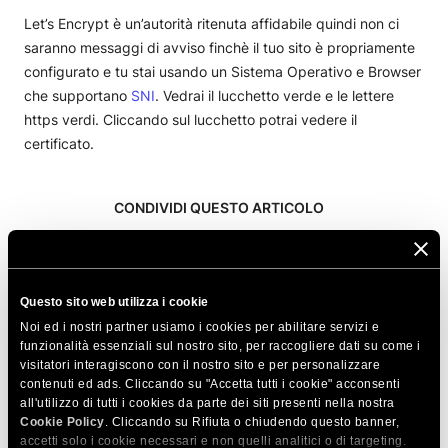
Let’s Encrypt è un’autorità ritenuta affidabile quindi non ci
saranno messaggi di avviso finchè il tuo sito è propriamente
configurato e tu stai usando un Sistema Operativo e Browser
che supportano
SNI
. Vedrai il lucchetto verde e le lettere
https verdi. Cliccando sul lucchetto potrai vedere il
certificato.
CONDIVIDI QUESTO ARTICOLO
Questo sito web utilizza i cookie
Noi ed i nostri partner usiamo i cookies per abilitare servizi e
funzionalità essenziali sul nostro sito, per raccogliere dati su come i
Articoli correlati
visitatori interagiscono con il nostro sito e per personalizzare
contenuti ed ads. Cliccando su "Accetta tutti i cookie" acconsenti
Avere un certificato SSL influenza la velocità
all'utilizzo di tutti i cookies da parte dei siti presenti nella nostra
Cookie Policy
. Cliccando su Rifiuta o chiudendo questo banner,
del mio sito?
accetti solo i cookie necessari e non quelli analitici o di targeting.