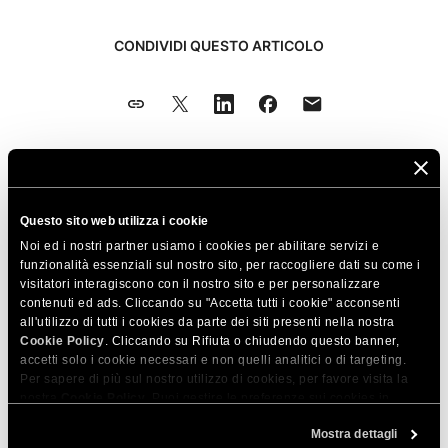
CONDIVIDI QUESTO ARTICOLO
Articoli correlati
Questo sito web utilizza i cookie
Una volta installato Let’s Encrypt funzionerà
Noi ed i nostri partner usiamo i cookies per abilitare servizi e
HTTP/2?
funzionalità essenziali sul nostro sito, per raccogliere dati su come i
visitatori interagiscono con il nostro sito e per personalizzare
Perché ho bisogno di un certificato SSL?
contenuti ed ads. Cliccando su "Accetta tutti i cookie" acconsenti
all'utilizzo di tutti i cookies da parte dei siti presenti nella nostra
Cosa viene mostrato dai browser per siti
Cookie Policy
. Cliccando su Rifiuta o chiudendo questo banner,
accetti solo i cookie necessari e non quelli analitici o di targeting.
HTTPS che usano l’SSL Let’s Encrypt?
Per sapere di più sul nostro utilizzo di cookies, per favore visita la
nostra
Cookie Policy
. Puoi gestire le preferenze sui cookies in
L’SSL Let's Encrypt viene rinnovato
qualsiasi momento dallo strumento Impostazioni Cookie sul nostri
automaticamente?
Mostra dettagli
sito.