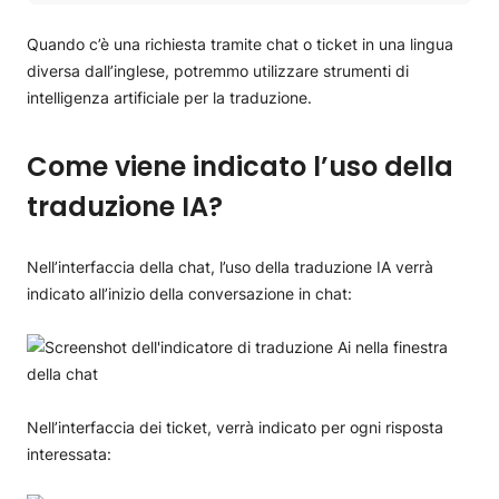
Come viene indicato l’uso della traduzione IA?
Come può essere visualizzato il testo originale fornito dal
Quando c’è una richiesta tramite chat o ticket in una lingua
rappresentante dell’assistenza?
diversa dall’inglese, potremmo utilizzare strumenti di
Quali sono gli strumenti utilizzati per la traduzione?
intelligenza artificiale per la traduzione.
Come viene indicato l’uso della
traduzione IA?
Nell’interfaccia della chat, l’uso della traduzione IA verrà
indicato all’inizio della conversazione in chat:
Nell’interfaccia dei ticket, verrà indicato per ogni risposta
interessata: