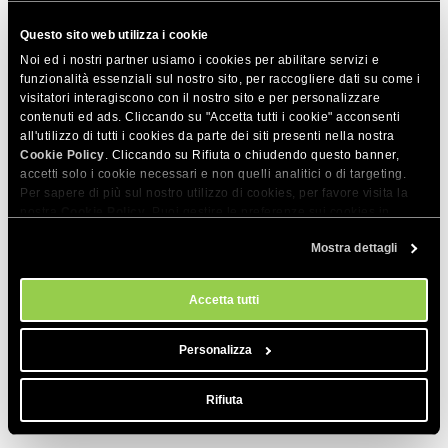
Nell’interfaccia dei ticket puoi utilizzare il pulsante Mostra
Questo sito web utilizza i cookie
originale su ogni risposta tradotta.
Noi ed i nostri partner usiamo i cookies per abilitare servizi e
funzionalità essenziali sul nostro sito, per raccogliere dati su come i
visitatori interagiscono con il nostro sito e per personalizzare
contenuti ed ads. Cliccando su "Accetta tutti i cookie" acconsenti
all'utilizzo di tutti i cookies da parte dei siti presenti nella nostra
Cookie Policy
. Cliccando su Rifiuta o chiudendo questo banner,
accetti solo i cookie necessari e non quelli analitici o di targeting.
Quali sono gli strumenti utilizzati
Per sapere di più sul nostro utilizzo di cookies, per favore visita la
nostra
Cookie Policy
. Puoi gestire le preferenze sui cookies in
per la traduzione?
qualsiasi momento dallo strumento Impostazioni Cookie sul nostri
Mostra dettagli
sito.
Potremmo usare ChatGPT di OpenAI o Google Translate. In
Accetta tutti
entrambi i casi utilizziamo un modello personalizzato che è
ulteriormente allenato da noi sulla terminologia specifica del
Personalizza
nostro settore.
Rifiuta
Lo strumento di IA predefinito che utilizziamo è GPT-4o.