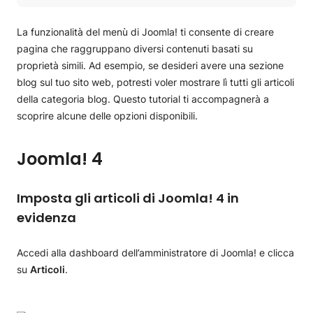
menù
Tutorial Joomla!
Personalizza il modo in cui gli articoli sono disposti in
La funzionalità del menù di Joomla! ti consente di creare
questa pagina tramite il menù
Tutorial Joomla!
pagina che raggruppano diversi contenuti basati su
Joomla! 3
proprietà simili. Ad esempio, se desideri avere una sezione
Imposta gli articoli di Joomla! 3 in evidenza
Come installare Joomla!
blog sul tuo sito web, potresti voler mostrare lì tutti gli articoli
Mostra gli articoli in evidenza su una pagina presente
della categoria blog. Questo tutorial ti accompagnerà a
nel menù Joomla! 3.x
Sposta/Copia un sito Joomla!
scoprire alcune delle opzioni disponibili.
Personalizza il modo in cui gli articolo sono organizzati
Accedi a Joomla!
sulla pagina tramite il menù
Gestisci il numero di articoli da mostrare (opzione Leggi
Joomla! 4
Modifica la lingua admin Joomla!
tutto)
Crea un sito con Joomla!
Imposta gli articoli di Joomla! 4 in
evidenza
Articoli di Joomla!
Articoli in evidenza di Joomla!
Accedi alla dashboard dell’amministratore di Joomla! e clicca
su
Articoli
.
Pagina Contattaci di Joomla!
Menu a tendina di Joomla!