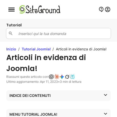
Bottone navigazione da mobile
Tutorial
Inizio
/
Tutorial Joomla!
/
Articoli in evidenza di Joomla!
Articoli in evidenza di
Joomla!
Riassumi questo articolo con:
Ultimo aggiornamento: Apr 11, 2023
•
3 min di lettura
INDICE DEI CONTENUTI
Joomla! 4
Imposta gli articoli di Joomla! 4 in evidenza
MENU TUTORIAL JOOMLA!
Mostra gli articoli in evidenza in una pagina presente nel