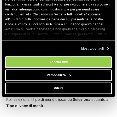
Mostra gli articoli in evidenza su una
funzionalità essenziali sul nostro sito, per raccogliere dati su come i
visitatori interagiscono con il nostro sito e per personalizzare
pagina presente nel menù Joomla! 3.x
contenuti ed ads. Cliccando su "Accetta tutti i cookie" acconsenti
all'utilizzo di tutti i cookies da parte dei siti presenti nella nostra
Se desideri scegliere manualmente gli articoli mostrati su una
Cookie Policy
. Cliccando su Rifiuta o chiudendo questo banner,
accetti solo i cookie necessari e non quelli analitici o di targeting.
pagina specifica, il tipo di menù Articoli in evidenza di
Per sapere di più sul nostro utilizzo di cookies, per favore visita la
Joomla! 3 è esattamente ciò che ti servirà.
nostra
Cookie Policy
. Puoi gestire le preferenze sui cookies in
qualsiasi momento dallo strumento Impostazioni Cookie sul nostri
Mostra dettagli
Prima di tutto, dovrai creare un nuovo elemento di menù. Per
sito.
farlo vai su
Menu > Main Menu
(il menù principale di default)
> Nuova voce di menù
(puoi fare lo stesso con qualsiasi tipo
Accetta tutti
di menu, ad esempio il menù Home).
Personalizza
Rifiuta
Poi, seleziona il tipo di menù cliccando
Seleziona
accanto a
Tipo di voce di menù
.