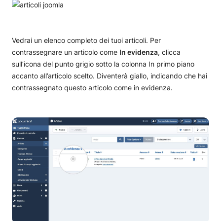
Incorporare video in Joomla!
Aggiorna Joomla!
Vedrai un elenco completo dei tuoi articoli. Per
Come aggiornare Joomla!
Installare template di Joomla!
contrassegnare un articolo come
In evidenza
, clicca
sull’icona del punto grigio sotto la colonna In primo piano
Gestisci estensioni di Joomla!
accanto all’articolo scelto. Diventerà giallo, indicando che hai
contrassegnato questo articolo come in evidenza.
Come installare le estensioni Joomla!
Crea backup di Joomla!
Come aggiornare le estensioni di Joomla!
Come eseguire il backup di Joomla! con Akeeba
Tutorial sulla sicurezza di Joomla!
Come rimuovere le estensioni di Joomla!
Come eseguire un backup manuale di Joomla!
Come migliorare la velocità di Joomla!