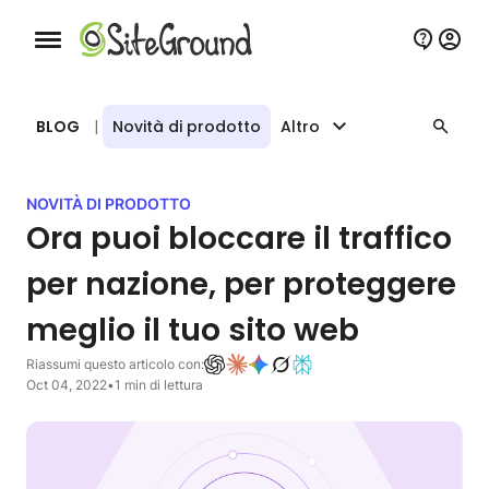
Bottone navigazione da mobile
BLOG
|
Novità di prodotto
Altro
NOVITÀ DI PRODOTTO
Ora puoi bloccare il traffico
per nazione, per proteggere
meglio il tuo sito web
Riassumi questo articolo con:
Oct 04, 2022
•
1 min di lettura