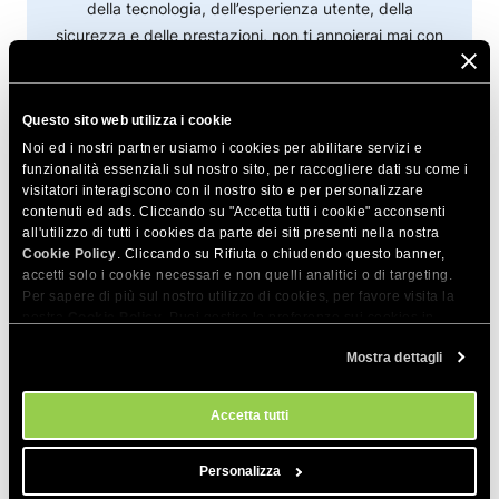
della tecnologia, dell’esperienza utente, della
sicurezza e delle prestazioni, non ti annoierai mai con
lui. Daniel è anche un oratore occasionale in
conferenze e un appassionato dei viaggi.
Di più da Daniel
Questo sito web utilizza i cookie
Noi ed i nostri partner usiamo i cookies per abilitare servizi e
funzionalità essenziali sul nostro sito, per raccogliere dati su come i
visitatori interagiscono con il nostro sito e per personalizzare
contenuti ed ads. Cliccando su "Accetta tutti i cookie" acconsenti
all'utilizzo di tutti i cookies da parte dei siti presenti nella nostra
Cookie Policy
. Cliccando su Rifiuta o chiudendo questo banner,
accetti solo i cookie necessari e non quelli analitici o di targeting.
Per sapere di più sul nostro utilizzo di cookies, per favore visita la
nostra
Cookie Policy
. Puoi gestire le preferenze sui cookies in
qualsiasi momento dallo strumento Impostazioni Cookie sul nostri
Mostra dettagli
sito.
Accetta tutti
Personalizza