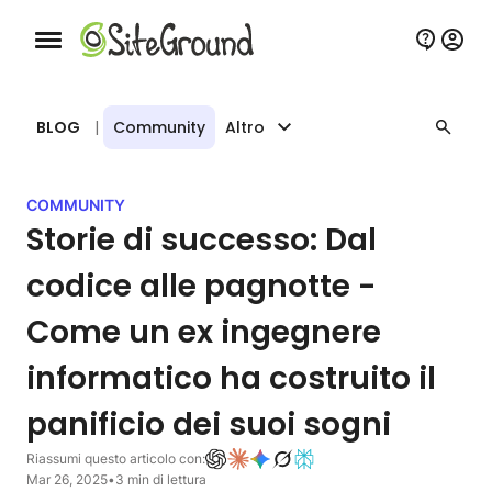
Bottone navigazione da mobile
BLOG
|
Community
Altro
COMMUNITY
Storie di successo: Dal
codice alle pagnotte -
Come un ex ingegnere
informatico ha costruito il
panificio dei suoi sogni
Riassumi questo articolo con:
Mar 26, 2025
•
3 min di lettura