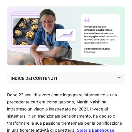
INDICE DEI CONTENUTI
Da attività di famiglia a professione
Costruire un sogno da zero
Dopo 22 anni di lavoro come ingegnere informatico e una
Innovazione nella panificazione tradizionale
precedente carriera come geologo, Martin Naish ha
Scegliere il giusto hosting
intrapreso un viaggio inaspettato nel 2021. Invece di
Una storia di successo diversa dal solito
sistemarsi in un tradizionale pensionamento, ha deciso di
trasformare la sua passione trentennale per la panificazione
in una fiorente attività di panetteria:
Solaris Bakehouse
.