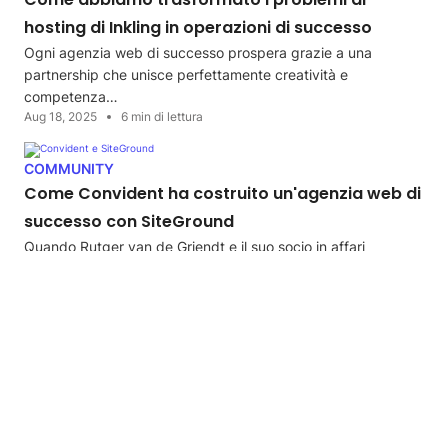
hosting di Inkling in operazioni di successo
Ogni agenzia web di successo prospera grazie a una
partnership che unisce perfettamente creatività e
competenza…
Aug 18, 2025
6 min di lettura
COMMUNITY
Come Convident ha costruito un'agenzia web di
successo con SiteGround
Quando Rutger van de Griendt e il suo socio in affari
lanciarono Convident dieci anni fa,…
May 27, 2025
4 min di lettura
GUARDA LE ULTIME NOTIZIE