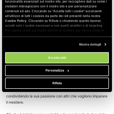
funzionalità essenziali sul nostro sito, per raccogliere dati su come i
Il suo consiglio per gli altri che stanno considerando un
visitatori interagiscono con il nostro sito e per personalizzare
percorso simile è pratico e ponderato:
contenuti ed ads. Cliccando su "Accetta tutti i cookie" acconsenti
all'utilizzo di tutti i cookies da parte dei siti presenti nella nostra
Cookie Policy
. Cliccando su Rifiuta o chiudendo questo banner,
“Se hai intenzione di iniziare da zero, penso che tu
accetti solo i cookie necessari e non quelli analitici o di targeting.
Per sapere di più sul nostro utilizzo di cookies, per favore visita la
debba fare molte ricerche. Cerca siti che offrono un
nostra
Cookie Policy
. Puoi gestire le preferenze sui cookies in
servizio simile a quello che vuoi fare e prova a
qualsiasi momento dallo strumento Impostazioni Cookie sul nostri
raccogliere idee da loro. Guarda quali strutture offrono e
Mostra dettagli
sito.
considera se è qualcosa che vuoi aggiungere al tuo sito
web”.
Accetta tutti
Personalizza
Il successo della panetteria di Martin ha superato le
aspettative e lui fa il tutto esaurito quasi ogni settimana.
Rifiuta
Mentre mantiene la sua attività intenzionalmente su piccola
scala, si è espanso nell’offerta di laboratori di panificazione,
condividendo la sua passione con altri che vogliono imparare
il mestiere.