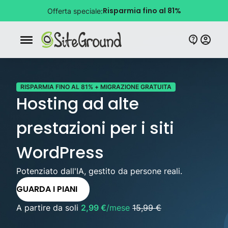
Risparmia fino al 81%
Offerta speciale:
Bottone navigazione da mobile
RISPARMIA FINO AL 81% + MIGRAZIONE GRATUITA
Hosting ad alte
prestazioni per i siti
WordPress
Potenziato dall'IA, gestito da persone reali.
GUARDA I PIANI
A partire da soli
2,99 €
/mese
15,99 €