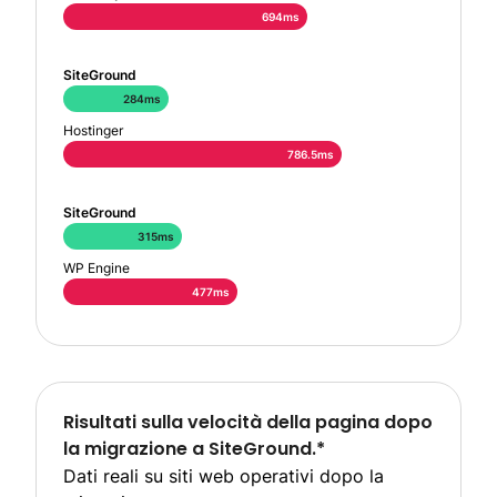
694ms
SiteGround
284ms
Hostinger
786.5ms
SiteGround
315ms
WP Engine
477ms
Risultati sulla velocità della pagina dopo
la migrazione a SiteGround.*
Dati reali su siti web operativi dopo la