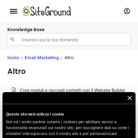
Bottone navigazione da mobile
Knowledge Base
Inizio
Email Marketing
Altro
/
/
Altro
Crea moduli e raccogli contatti con il Website Builder
e l’Email Marketing di SiteGround
Posso cambiare il nome di dominio che utilizzo come
Questo sito web utilizza i cookie
mittente?
Noi ed i nostri partner usiamo i cookies per abilitare servizi e
L'Email Marketing di SiteGround è conforme al GDPR?
funzionalità essenziali sul nostro sito, per raccogliere dati su come i
visitatori interagiscono con il nostro sito e per personalizzare