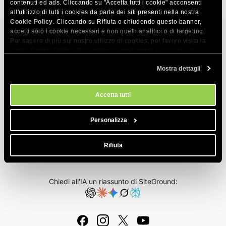
contenuti ed ads. Cliccando su "Accetta tutti i cookie" acconsenti
all'utilizzo di tutti i cookies da parte dei siti presenti nella nostra
Cookie Policy
. Cliccando su Rifiuta o chiudendo questo banner,
accetti solo i cookie necessari e non quelli analitici o di targeting.
Per sapere di più sul nostro utilizzo di cookies, per favore visita la
nostra
Cookie Policy
. Puoi gestire le preferenze sui cookies in
Servizi di hosting
qualsiasi momento dallo strumento Impostazioni Cookie sul nostri
Mostra dettagli
sito.
Web hosting
Prodotti
Hosting per WordPress
Accetta tutti
Website Builder
Chi siamo
Hosting per WooCommerce
Personalizza
eCommerce
Azienda
Programma affiliati hosting
Risorse
Rifiuta
Coderick AI
Tecnologia di hosting
Web Hosting per le Agenzie
Blog
AI Studio
Recensioni su SiteGround
Chiedi all'IA un riassunto di SiteGround:
Cloud hosting
Knowledge Base
Email Marketing
Contattaci
Hosting rivenditori
Tutorials
Plugin per WordPress