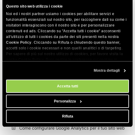
La mia pagina di errore 403 personalizzata non
Questo sito web utilizza i cookie
funziona
Noi ed i nostri partner usiamo i cookies per abilitare servizi e
Vorrei utilizzare JSP per il mio sito web, è possibile?
funzionalità essenziali sul nostro sito, per raccogliere dati su come i
visitatori interagiscono con il nostro sito e per personalizzare
contenuti ed ads. Cliccando su "Accetta tutti i cookie" acconsenti
Come trovare un web designer
all'utilizzo di tutti i cookies da parte dei siti presenti nella nostra
Cookie Policy
. Cliccando su Rifiuta o chiudendo questo banner,
Come trovare uno sviluppatore web
accetti solo i cookie necessari e non quelli analitici o di targeting.
Per sapere di più sul nostro utilizzo di cookies, per favore visita la
Come reindirizzare URL non-www a www?
nostra
Cookie Policy
. Puoi gestire le preferenze sui cookies in
qualsiasi momento dallo strumento Impostazioni Cookie sul nostri
Come reindirizzare URL www a non-www?
Mostra dettagli
sito.
Come posso eseguire semplici script shell
direttamente da un browser?
Accetta tutti
Come utilizzare i Server Side Include (SSI) nelle tue
Personalizza
pagine
Informazioni sull'header HTTP Last-Modified
Rifiuta
Come configurare Google Analytics per il tuo sito web