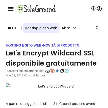
Bottone navigazione da mobile
BLOG
|
Hosting e sito web
Altro
HOSTING E SITO WEB
•
NOVITÀ DI PRODOTTO
Let's Encrypt Wildcard SSL
disponibile gratuitamente
Riassumi questo articolo con:
Mar 29, 2018
•
2 min di lettura
A partire da oggi, tutti i clienti SiteGround possono avere