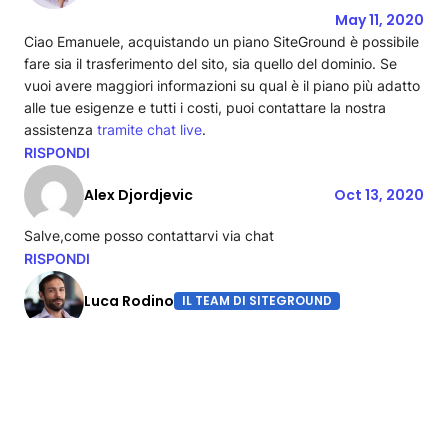
May 11, 2020
Ciao Emanuele, acquistando un piano SiteGround è possibile
fare sia il trasferimento del sito, sia quello del dominio. Se
vuoi avere maggiori informazioni su qual è il piano più adatto
alle tue esigenze e tutti i costi, puoi contattare la nostra
assistenza
tramite chat live
.
RISPONDI
Alex Djordjevic
Oct 13, 2020
Salve,come posso contattarvi via chat
RISPONDI
Luca Rodino
IL TEAM DI SITEGROUND
Oct 14, 2020
Ciao Alex, dalla tua Area Cliente clicca sul punto di domanda
in alto a destra > Vai al Centro Assistenza > Contattaci. Da li
potrai selezionare il tipo di problema e avviare la chat.
RISPONDI