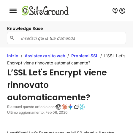
Bottone navigazione da mobile
Knowledge Base
Inizio
/
Assistenza sito web
/
Problemi SSL
/
L’SSL Let's
Encrypt viene rinnovato automaticamente?
L’SSL Let's Encrypt viene
rinnovato
automaticamente?
Riassumi questo articolo con:
Ultimo aggiornamento: Feb 06, 2020
I certificati Let’s Encrypt sono validi 90 giorni e il nostro