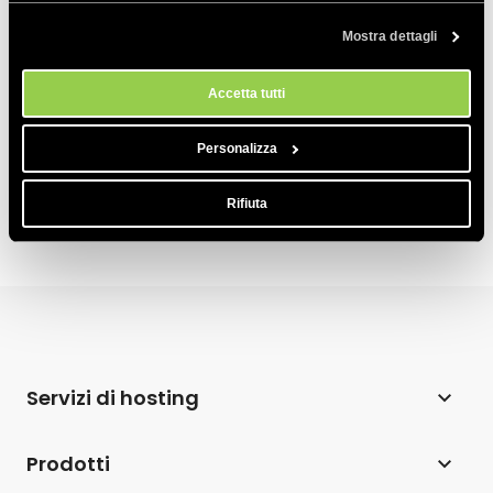
Perché ho bisogno di un certificato SSL?
qualsiasi momento dallo strumento Impostazioni Cookie sul nostri
Mostra dettagli
sito.
Cosa viene mostrato dai browser per siti
HTTPS che usano l’SSL Let’s Encrypt?
Accetta tutti
Ho già un SSL. Posso cancellarlo e prendere
Let’s Encrypt?
Personalizza
Rifiuta
Servizi di hosting
Web hosting
Prodotti
Hosting per WordPress