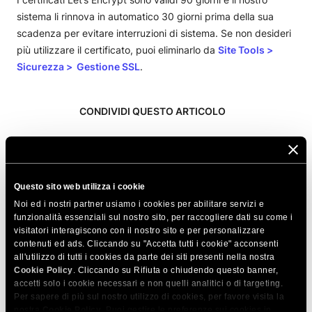
sistema li rinnova in automatico 30 giorni prima della sua
scadenza per evitare interruzioni di sistema. Se non desideri
più utilizzare il certificato, puoi eliminarlo da
Site Tools >
Sicurezza > Gestione SSL
.
CONDIVIDI QUESTO ARTICOLO
Questo sito web utilizza i cookie
Noi ed i nostri partner usiamo i cookies per abilitare servizi e
funzionalità essenziali sul nostro sito, per raccogliere dati su come i
Articoli correlati
visitatori interagiscono con il nostro sito e per personalizzare
contenuti ed ads. Cliccando su "Accetta tutti i cookie" acconsenti
Quali tipi di certificati SSL offre SiteGround?
all'utilizzo di tutti i cookies da parte dei siti presenti nella nostra
Cookie Policy
. Cliccando su Rifiuta o chiudendo questo banner,
Una volta installato Let’s Encrypt funzionerà
accetti solo i cookie necessari e non quelli analitici o di targeting.
HTTP/2?
Per sapere di più sul nostro utilizzo di cookies, per favore visita la
nostra
Cookie Policy
. Puoi gestire le preferenze sui cookies in