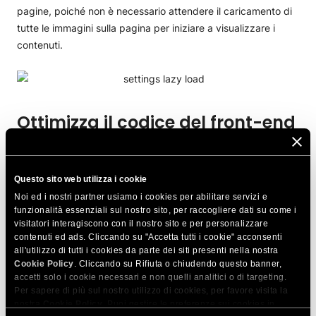
pagine, poiché non è necessario attendere il caricamento di
tutte le immagini sulla pagina per iniziare a visualizzare i
contenuti.
Ottimizza il codice del front-end
I temi di WordPress utilizzano CSS e JavaScript per il
rendering di pagine belle e funzionali. Inoltre, WooCommerce
Questo sito web utilizza i cookie
aggiunge CSS e JavaScript per supportare funzionalità
Noi ed i nostri partner usiamo i cookies per abilitare servizi e
funzionalità essenziali sul nostro sito, per raccogliere dati su come i
come il carrello AJAX, gli aggiornamenti degli ordini e molto
visitatori interagiscono con il nostro sito e per personalizzare
altro ancora. Ecco perché ti consigliamo di avere un
contenuti ed ads. Cliccando su "Accetta tutti i cookie" acconsenti
meccanismo che combina, minifica e riordina la sequenza di
all'utilizzo di tutti i cookies da parte dei siti presenti nella nostra
caricamento dei tuoi file CSS e JS.
Cookie Policy
. Cliccando su Rifiuta o chiudendo questo banner,
accetti solo i cookie necessari e non quelli analitici o di targeting.
Per sapere di più sul nostro utilizzo di cookies, per favore visita la
La minificazione e la combinazione sono due tecniche con un
nostra
Cookie Policy
. Puoi gestire le preferenze sui cookies in
unico scopo: ridurre le dimensioni e il numero di file