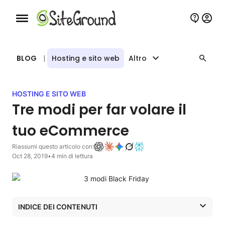
Bottone navigazione da mobile
BLOG
|
Hosting e sito web
Altro
HOSTING E SITO WEB
Tre modi per far volare il
tuo eCommerce
Riassumi questo articolo con:
Oct 28, 2019
•
4 min di lettura
INDICE DEI CONTENUTI
Attivare la cache