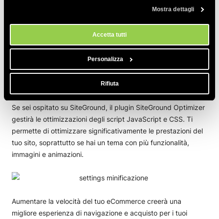
qualsiasi momento dallo strumento Impostazioni Cookie sul nostri
JavaScript e CSS caricati dal tuo sito. La minificazione
Mostra dettagli
sito.
rimuove tutti i simboli non necessari dal caricamento. La
combinazione, invece, combina più file JavaScript e CSS in
Accetta tutti
uno. Ciò riduce il numero di richieste effettuate dal tuo sito.
Personalizza
Come ridurre al minimo il codice con
SiteGround
Rifiuta
Se sei ospitato su SiteGround, il plugin SiteGround Optimizer
gestirà le ottimizzazioni degli script JavaScript e CSS. Ti
permette di ottimizzare significativamente le prestazioni del
tuo sito, soprattutto se hai un tema con più funzionalità,
immagini e animazioni.
Aumentare la velocità del tuo eCommerce creerà una
migliore esperienza di navigazione e acquisto per i tuoi