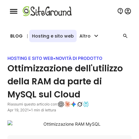
Bottone navigazione da mobile
BLOG
|
Hosting e sito web
Altro
HOSTING E SITO WEB
•
NOVITÀ DI PRODOTTO
Ottimizzazione dell'utilizzo
della RAM da parte di
MySQL sul Cloud
Riassumi questo articolo con:
Apr 19, 2021
•
1 min di lettura