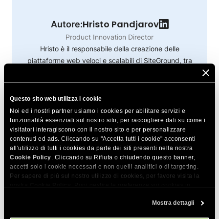
Hristo Pandjarov
Autore:
Product Innovation Director
Hristo è il responsabile della creazione delle
piattaforme web veloci e scalabili di SiteGround, tra
cui il nuovo Website Builder e le soluzioni Ecommerce.
È appassionato di tecnologia all'avanguardia, sia nel
lavoro che nella vita quotidiana. Relatore a
Questo sito web utilizza i cookie
conferenze, è un grande appassionato di
Noi ed i nostri partner usiamo i cookies per abilitare servizi e
progettazione e stampa 3D, nonché della costruzione
funzionalità essenziali sul nostro sito, per raccogliere dati su come i
visitatori interagiscono con il nostro sito e per personalizzare
di aeroplani radiocomandati.
contenuti ed ads. Cliccando su "Accetta tutti i cookie" acconsenti
Di più da Hristo
all'utilizzo di tutti i cookies da parte dei siti presenti nella nostra
Cookie Policy
. Cliccando su Rifiuta o chiudendo questo banner,
accetti solo i cookie necessari e non quelli analitici o di targeting.
Per sapere di più sul nostro utilizzo di cookies, per favore visita la
nostra
Cookie Policy
. Puoi gestire le preferenze sui cookies in
qualsiasi momento dallo strumento Impostazioni Cookie sul nostri
Mostra dettagli
sito.