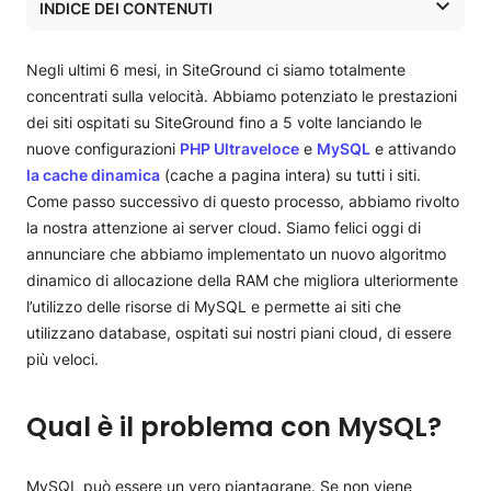
INDICE DEI CONTENUTI
Qual è il problema con MySQL?
Cosa abbiamo fatto?
Negli ultimi 6 mesi, in SiteGround ci siamo totalmente
Chi avrà il nuovo servizio?
concentrati sulla velocità. Abbiamo potenziato le prestazioni
dei siti ospitati su SiteGround fino a 5 volte lanciando le
nuove configurazioni
PHP Ultraveloce
e
MySQL
e attivando
la cache dinamica
(cache a pagina intera) su tutti i siti.
Come passo successivo di questo processo, abbiamo rivolto
la nostra attenzione ai server cloud. Siamo felici oggi di
annunciare che abbiamo implementato un nuovo algoritmo
dinamico di allocazione della RAM che migliora ulteriormente
l’utilizzo delle risorse di MySQL e permette ai siti che
utilizzano database, ospitati sui nostri piani cloud, di essere
più veloci.
Qual è il problema con MySQL?
MySQL può essere un vero piantagrane. Se non viene