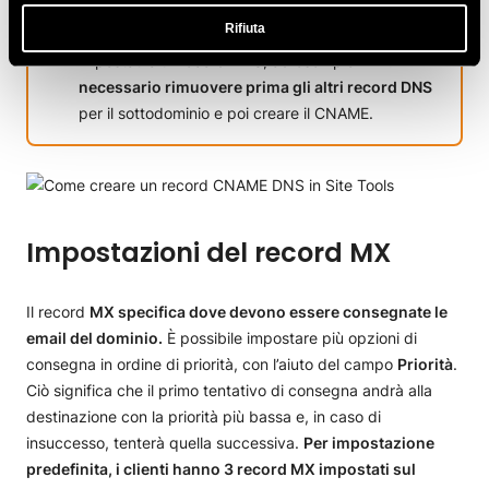
IMPORTANTE!
Non è possibile creare un record
Rifiuta
CNAME per un sottodominio se sono già stati
impostati altri record DNS, ad esempio TXT. È
necessario rimuovere prima gli altri record DNS
per il sottodominio e poi creare il CNAME.
Impostazioni del record MX
Il record
MX specifica dove devono essere consegnate le
email del dominio.
È possibile impostare più opzioni di
consegna in ordine di priorità, con l’aiuto del campo
Priorità
.
Ciò significa che il primo tentativo di consegna andrà alla
destinazione con la priorità più bassa e, in caso di
insuccesso, tenterà quella successiva.
Per impostazione
predefinita, i clienti hanno 3 record MX impostati sul