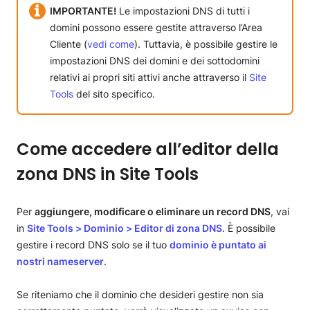
IMPORTANTE!
Le impostazioni DNS di tutti i
Come modificare o eliminare un record DNS esistente in
Site Tools
domini possono essere gestite attraverso l’Area
Come reimpostare i record DNS in Site Tools
Cliente (
vedi come
). Tuttavia, è possibile gestire le
Impostazione TTL (time to live) per i record DNS
impostazioni DNS dei domini e dei sottodomini
Impostazioni del record A
relativi ai propri siti attivi anche attraverso il
Site
Impostazioni del record AAAA
Tools
del sito specifico.
Impostazioni del record CNAME
Impostazioni del record MX
Impostazioni del record SRV
Come accedere all’editor della
Impostazioni del record TXT
zona DNS in Site Tools
Per
aggiungere, modificare o eliminare un record DNS
, vai
in
Site Tools
>
Dominio > Editor di zona DNS
. È possibile
gestire i record DNS solo se il tuo
dominio è puntato ai
nostri nameserver
.
Se riteniamo che il dominio che desideri gestire non sia