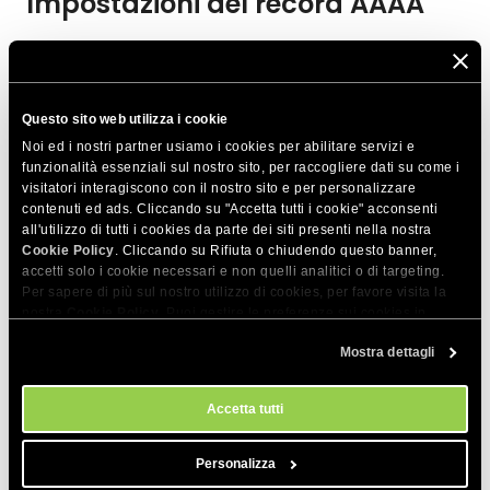
Impostazioni del record AAAA
Il record
AAAA specifica gli indirizzi IP da IPv6
(protocollo
internet versione 6) corrispondenti al tuo dominio e ai suoi
sottodomini. Se desideri aggiungere o modificare un record
Questo sito web utilizza i cookie
AAAA, è necessario aggiungere l’indirizzo IPv6 che desideri
Noi ed i nostri partner usiamo i cookies per abilitare servizi e
utilizzare.
funzionalità essenziali sul nostro sito, per raccogliere dati su come i
visitatori interagiscono con il nostro sito e per personalizzare
contenuti ed ads. Cliccando su "Accetta tutti i cookie" acconsenti
all'utilizzo di tutti i cookies da parte dei siti presenti nella nostra
Cookie Policy
. Cliccando su Rifiuta o chiudendo questo banner,
accetti solo i cookie necessari e non quelli analitici o di targeting.
Impostazioni del record CNAME
Per sapere di più sul nostro utilizzo di cookies, per favore visita la
nostra
Cookie Policy
. Puoi gestire le preferenze sui cookies in
qualsiasi momento dallo strumento Impostazioni Cookie sul nostri
Il record
CNAME specifica i reindirizzamenti dai
Mostra dettagli
sito.
sottodomini del tuo dominio ad altri domini/sottodomini.
È
necessario fornire un dominio/host valido come destinazione
Accetta tutti
per il record CNAME, poiché non accetta indirizzi IP.
Personalizza