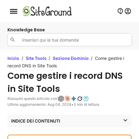
Bottone navigazione da mobile
Knowledge Base
Inizio
/
Site Tools
/
Sezione Dominio
/
Come gestire i
record DNS in Site Tools
Come gestire i record DNS
in Site Tools
Riassumi questo articolo con:
Ultimo aggiornamento: Aug 04, 2024
•
3 min di lettura
INDICE DEI CONTENUTI
Come accedere all’editor della zona DNS in Site Tools
Come creare nuovi record DNS in Site Tools