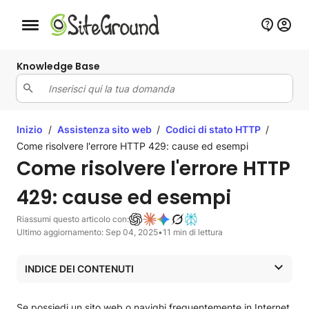
Bottone navigazione da mobile
Knowledge Base
Inizio
/
Assistenza sito web
/
Codici di stato HTTP
/
Come risolvere l'errore HTTP 429: cause ed esempi
Come risolvere l'errore HTTP
429: cause ed esempi
Riassumi questo articolo con:
Ultimo aggiornamento: Sep 04, 2025
•
11 min di lettura
INDICE DEI CONTENUTI
Qual è l’errore 429 Too Many Requests?
Quali sono le cause dell’errore HTTP 429?
Se possiedi un sito web o navighi frequentemente in Internet,