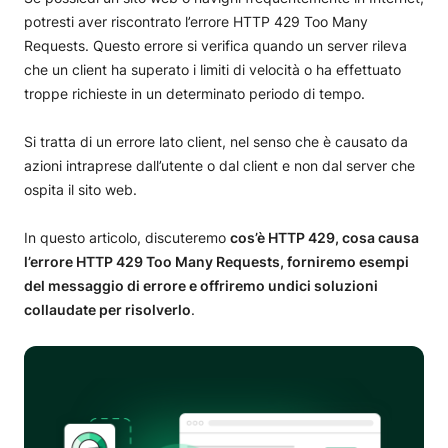
Esempio di codice di stato 429
potresti aver riscontrato l’errore HTTP 429 Too Many
Come correggere l’errore HTTP 429?
Requests. Questo errore si verifica quando un server rileva
Utilizza una rete per la distribuzione di contenuti (CDN)
che un client ha superato i limiti di velocità o ha effettuato
Ottimizza il tuo database
troppe richieste in un determinato periodo di tempo.
Utilizzare Rate Limiting sul lato client
Cambia il tuo URL di accesso WordPress predefinito
Si tratta di un errore lato client, nel senso che è causato da
Passa a un tema WordPress predefinito
azioni intraprese dall’utente o dal client e non dal server che
Svuota la cache del browser
ospita il sito web.
Svuota la cache DNS
Limita gli attacchi brute-force
Controlla i limiti delle risorse del server
In questo articolo, discuteremo
cos’è HTTP 429, cosa causa
Controlla i log di accesso e blocca gli indirizzi IP
l’errore HTTP 429 Too Many Requests, forniremo esempi
sospetti
del messaggio di errore e offriremo undici soluzioni
Disattiva temporaneamente tutti i plugin di WordPress
collaudate per risolverlo
.
Riepilogo