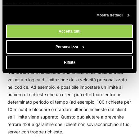
nostra
Cookie Policy
. Puoi gestire le preferenze sui cookies in
Un modo efficace per prevenire l’errore HTTP 429 è
qualsiasi momento dallo strumento Impostazioni Cookie sul nostri
implementare il rate limiting sul lato client
. La limitazione
Mostra dettagli
sito.
della velocità è una tecnica che limita il numero di richieste
che un cliente può effettuare entro un periodo di tempo
Accetta tutti
specificato. Utilizzando questo metodo, puoi evitare che i
client facciano troppe richieste e superino i limiti di velocità
Personalizza
impostati dal server.
Rifiuta
Puoi implementare rate limiting utilizzando librerie o
framework che forniscono funzionalità di limitazione della
velocità o logica di limitazione della velocità personalizzata
nel codice. Ad esempio, è possibile impostare un limite al
numero di richieste che un client può effettuare entro un
determinato periodo di tempo (ad esempio, 100 richieste per
10 minuti) e bloccare o ritardare ulteriori richieste dal client
se il limite viene superato. Questo può aiutare a prevenire
l’errore 429 e garantire che i client non sovraccarichino il tuo
server con troppe richieste.