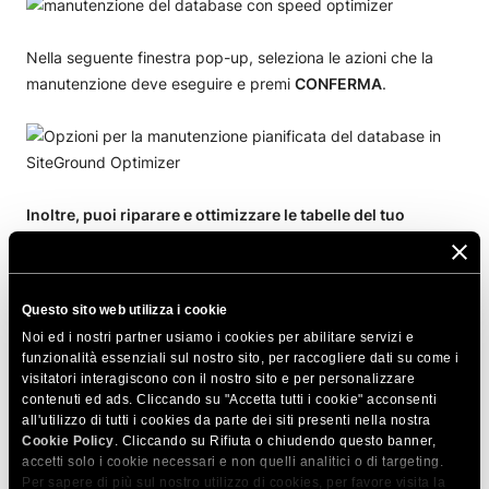
Nella seguente finestra pop-up, seleziona le azioni che la
manutenzione deve eseguire e premi
CONFERMA
.
Inoltre, puoi riparare e ottimizzare le tabelle del tuo
database utilizzando le funzionalità di ottimizzazione del
database integrate in
phpMyAdmin
.
Per ulteriori
informazioni, leggi questa guida su
come ottimizzare un
Questo sito web utilizza i cookie
database MySQL
.
Noi ed i nostri partner usiamo i cookies per abilitare servizi e
funzionalità essenziali sul nostro sito, per raccogliere dati su come i
visitatori interagiscono con il nostro sito e per personalizzare
contenuti ed ads. Cliccando su "Accetta tutti i cookie" acconsenti
all'utilizzo di tutti i cookies da parte dei siti presenti nella nostra
Cookie Policy
. Cliccando su Rifiuta o chiudendo questo banner,
Utilizzare Rate Limiting sul lato client
accetti solo i cookie necessari e non quelli analitici o di targeting.
Per sapere di più sul nostro utilizzo di cookies, per favore visita la