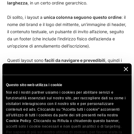
larghezza
, in un certo ordine gerarchico.
Di solito, i layout a
unica colonna seguono questo ordine
: il
nome del brand e il logo del mittente, un’immagine di header,
il contenuto testuale, un pulsante di invito all’azione, seguito
da un footer (che include l’indirizzo fisico dell’azienda e
un’opzione di annullamento dell’iscrizione).
Questi layout sono
facili da navigare e prevedibili
, quindi i
lettori sanno dove trovare le informazioni di cui hanno
bisogno e che si aspettano. Altri vantaggi chiave sono il fatto
di essere
completamente reattivi su mobile
e il formato che
Questo sito web utilizza i cookie
rendono facile per il lettore individuare la call-to-action.
Noi ed i nostri partner usiamo i cookies per abilitare servizi e
funzionalità essenziali sul nostro sito, per raccogliere dati su come i
I layout a colonna singola sono ideali per brevi
newsletter,
visitatori interagiscono con il nostro sito e per personalizzare
contenuti ed ads. Cliccando su "Accetta tutti i cookie" acconsenti
email di benvenuto,
email promozionali
e transazionali,
all'utilizzo di tutti i cookies da parte dei siti presenti nella nostra
nonché per le email di re-engagement.
Cookie Policy
. Cliccando su Rifiuta o chiudendo questo banner,
accetti solo i cookie necessari e non quelli analitici o di targeting.
Per sapere di più sul nostro utilizzo di cookies, per favore visita la