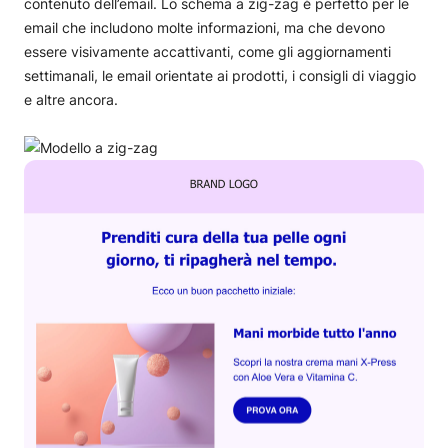
contenuto dell’email. Lo schema a zig-zag è perfetto per le
email che includono molte informazioni, ma che devono
essere visivamente accattivanti, come gli aggiornamenti
settimanali, le email orientate ai prodotti, i consigli di viaggio
e altre ancora.