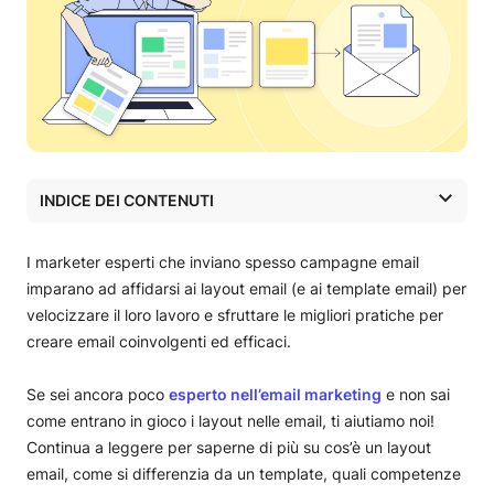
INDICE DEI CONTENUTI
Che cos’è il layout di un’email?
Qual è la differenza tra layout e template email?
I marketer esperti che inviano spesso campagne email
Layout email più diffusi ed esempi
imparano ad affidarsi ai layout email (e ai template email) per
Come scegliere il layout migliore per i tuoi contenuti?
velocizzare il loro lavoro e sfruttare le migliori pratiche per
Email Marketing di SiteGround: progettazione semplice di
creare email coinvolgenti ed efficaci.
email con layout basati sulle migliori pratiche
Per concludere
Se sei ancora poco
esperto nell’email marketing
e non sai
come entrano in gioco i layout nelle email, ti aiutiamo noi!
Continua a leggere per saperne di più su cos’è un layout
email, come si differenzia da un template, quali competenze