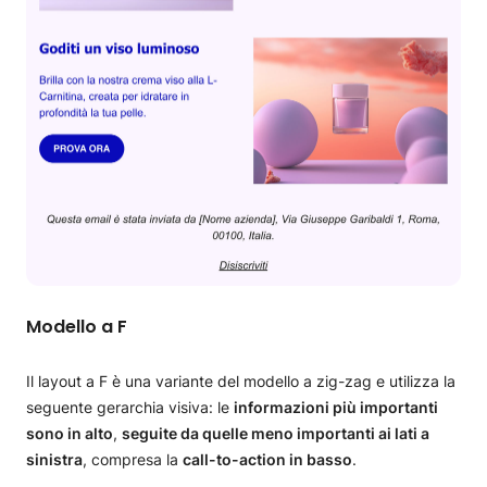
Modello a F
Il layout a F è una variante del modello a zig-zag e utilizza la
seguente gerarchia visiva: le
informazioni più importanti
sono in alto
,
seguite da quelle meno importanti ai lati a
sinistra
, compresa la
call-to-action in basso
.