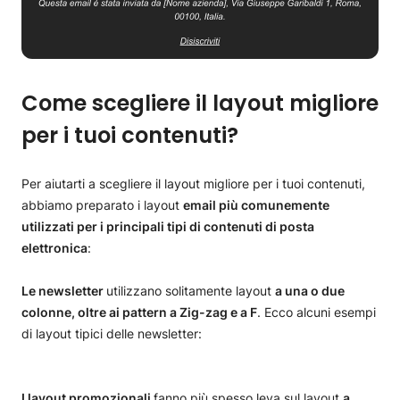
Come scegliere il layout migliore
per i tuoi contenuti?
Per aiutarti a scegliere il layout migliore per i tuoi contenuti,
abbiamo preparato i layout
email più comunemente
utilizzati per i principali tipi di contenuti di posta
elettronica
:
Le newsletter
utilizzano solitamente layout
a una o due
colonne, oltre ai pattern a Zig-zag e a F
. Ecco alcuni esempi
di layout tipici delle newsletter:
I layout promozionali
fanno più spesso leva sul layout
a