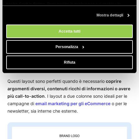
nostra
Cookie Policy
. Puoi gestire le preferenze sui cookies in
qualsiasi momento dallo strumento Impostazioni Cookie sul nostri
Layout a due colonne
Mostra dettagli
sito.
I layout a due colonne
includono le informazioni e le
Accetta tutti
immagini del messaggio email su due colonne
.
Personalizza
Questo layout a due colonne presenta una separazione
distintiva tra le due colonne e
evidenzia con successo i
Rifiuta
diversi tipi di informazioni
.
Questi layout sono perfetti quando è necessario
coprire
argomenti diversi, contenuti ricchi di informazioni o avere
più call-to-action
. I layout a due colonne sono ideali per le
campagne di
email marketing per gli eCommerce
o per le
newsletter, sia interne che esterne.