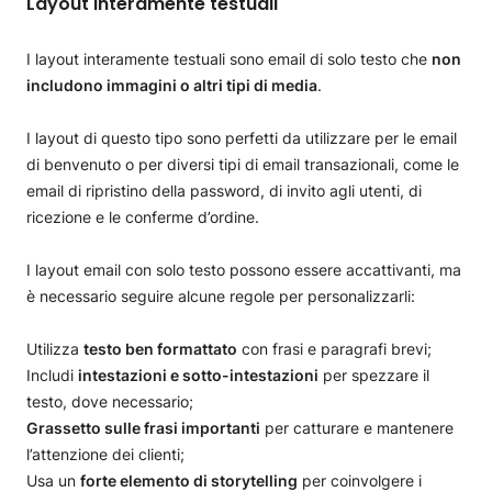
Layout interamente testuali
I layout interamente testuali sono email di solo testo che
non
includono immagini o altri tipi di media
.
I layout di questo tipo sono perfetti da utilizzare per le email
di benvenuto o per diversi tipi di email transazionali, come le
email di ripristino della password, di invito agli utenti, di
ricezione e le conferme d’ordine.
I layout email con solo testo possono essere accattivanti, ma
è necessario seguire alcune regole per personalizzarli:
Utilizza
testo ben formattato
con frasi e paragrafi brevi;
Includi
intestazioni e sotto-intestazioni
per spezzare il
testo, dove necessario;
Grassetto sulle frasi importanti
per catturare e mantenere
l’attenzione dei clienti;
Usa un
forte elemento di storytelling
per coinvolgere i